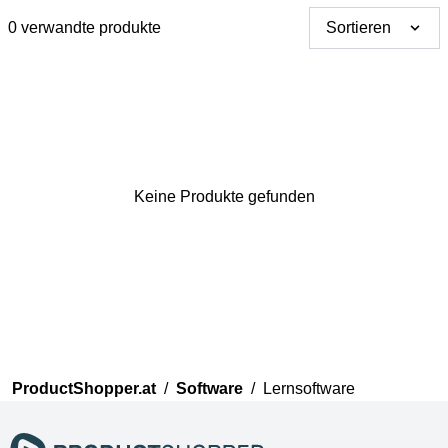
0 verwandte produkte
Sortieren
Vielen Dank für Ihr
Keine Produkte gefunden
Feedback
Ihr Feedback wird nun vor
der Veröffentlichung von
unserem Team geprüft.
ProductShopper.at
/
Software
/
Lernsoftware