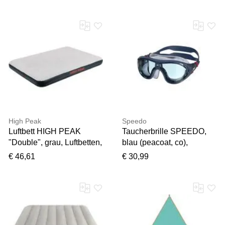
Polyester, Sonnensegel,
H:16,6cm T:5,8cm,
Sonnensegel, BxT:
Ferngläser, Fernglas
400x300 cm, weiß
High Peak
Speedo
Luftbett HIGH PEAK
Taucherbrille SPEEDO,
"Double", grau, Luftbetten,
blau (peacoat, co),
B/H/L: 138cm x 20cm x
Sportbrillen, Taucherbrille,
€ 46,61
€ 30,99
197cm, Materialmix,
mit gebogenem Glas
Luftbett, B:138cm H:20cm
L:197cm