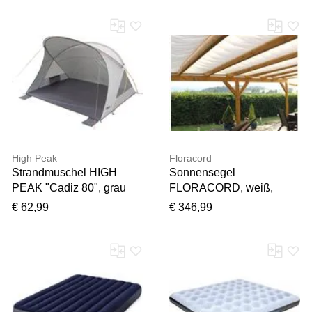
Polyester, Sonnensegel,
Ferngläser, Fernglas
Sonnensegel, BxT:
250x300 cm
High Peak
Floracord
Strandmuschel HIGH
Sonnensegel
PEAK "Cadiz 80", grau
FLORACORD, weiß,
(aluminium, dunkelgrau),
B:91cm T:330cm,
€ 62,99
€ 346,99
Zelte, B/H/L: 200cm x
Polyester, Sonnensegel,
130cm x 150cm,
Sonnensegel, B: 460 cm,
Strandmuschel, B:200cm
terracotta
H:130cm L:150cm