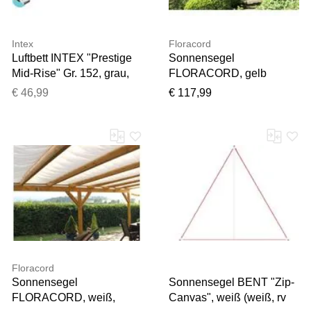
Intex
Floracord
Luftbett INTEX "Prestige
Sonnensegel
Mid-Rise" Gr. 152, grau,
FLORACORD, gelb
Luftbetten, B/H/L: 152cm x
(sonnengelb), B:460cm
€ 46,99
€ 117,99
30cm x 203cm, Vinyl,
T:460cm, Polyester,
Luftbett, B:152cm H:30cm
Sonnensegel,
L:203cm
Sonnensegel,
Schenkellänge: 460 cm
Floracord
Sonnensegel
Sonnensegel BENT "Zip-
FLORACORD, weiß,
Canvas", weiß (weiß, rv