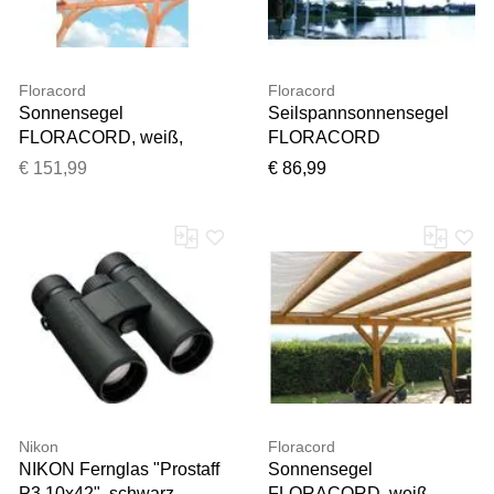
Floracord
Floracord
Sonnensegel
Seilspannsonnensegel
FLORACORD, weiß,
FLORACORD
B:68cm T:275cm,
"Innenbeschattung", grau,
€ 151,99
€ 86,99
Polyester, Sonnensegel,
B:330cm T:200cm,
Sonnensegel
Polyester, Sonnensegel,
Seilspannsonnensegel,
BxT: 330x200 cm, 1 Bahn
Nikon
Floracord
NIKON Fernglas "Prostaff
Sonnensegel
P3 10x42", schwarz,
FLORACORD, weiß,