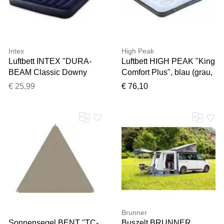
Intex
High Peak
Luftbett INTEX "DURA-
Luftbett HIGH PEAK "King
BEAM Classic Downy
Comfort Plus", blau (grau,
Airbed" Gr. 152, blau,
blau, schwarz), Luftbetten,
€ 25,99
€ 76,10
Luftbetten, B/H/L: 152cm x
B/H/L: 185cm x 20cm x
25cm x 203cm, Vinyl,
200cm, Materialmix,
Luftbett, B:152cm H:25cm
Luftbett, B:185cm H:20cm
L:203cm, Topseller
L:200cm
Brunner
Sonnensegel BENT "TC-
Buszelt BRUNNER