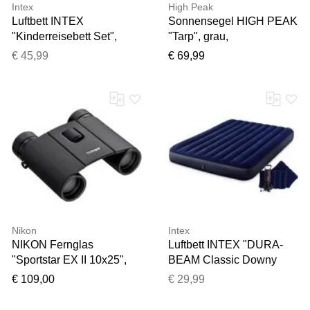
Intex
High Peak
Luftbett INTEX
Sonnensegel HIGH PEAK
"Kinderreisebett Set",
"Tarp", grau,
natur, Luftbetten, Kinder,
Sonnensegel, B/T: 400cm,
€ 45,99
€ 69,99
B/H/L: 107cm x 25cm x
Polyester, Sonnensegel,
168cm, PVC, Luftbett,
B:400cm H:200cm
B:107cm H:25cm L:168cm
Nikon
Intex
NIKON Fernglas
Luftbett INTEX "DURA-
"Sportstar EX II 10x25",
BEAM Classic Downy
schwarz, B:11,4cm
Airbed-Set", blau,
€ 109,00
€ 29,99
H:10cm T:4,4cm,
Luftbetten, B/H/L: 152cm x
Ferngläser, Fernglas
22cm x 203cm, Vinyl,