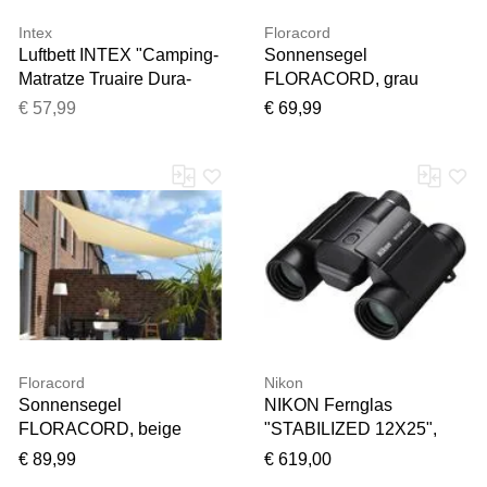
Intex
Floracord
Luftbett INTEX "Camping-
Sonnensegel
Matratze Truaire Dura-
FLORACORD, grau
Beam mit USB150
(anthrazit), B:360cm
€ 57,99
€ 69,99
Pumpe" Gr. 76, grün (grün,
T:360cm, Polyester,
grau), Luftbetten, B/H/L:
Sonnensegel,
76cm x 17cm x 191cm,
Sonnensegel,
Polyurethan, Luftbett, mit
Schenkellänge: 360 cm
Aufbewahrungs-Tasche,
B:76cm H:17cm L:191cm
Floracord
Nikon
Sonnensegel
NIKON Fernglas
FLORACORD, beige
"STABILIZED 12X25",
(elfenbeinfarben),
schwarz, B:11,7cm
€ 89,99
€ 619,00
B:250cm T:300cm,
H:5,6cm T:10cm,