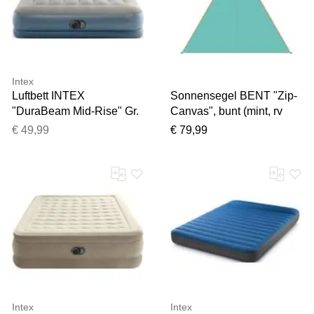
Intex
Luftbett INTEX
Sonnensegel BENT "Zip-
"DuraBeam Mid-Rise" Gr.
Canvas", bunt (mint, rv
152, grau, Luftbetten,
orange), Sonnensegel,
€ 49,99
€ 79,99
B/H/L: 152cm x 30cm x
B/T: 250cm x 250cm,
203cm, PVC, Viskose,
Polyester, Sonnensegel,
Luftbett, B:152cm H:30cm
B:250cm T:250cm
L:203cm
Intex
Intex