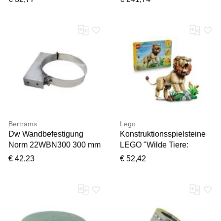
Bertrams
Lego
Dw Wandbefestigung
Konstruktionsspielsteine
Norm 22WBN300 300 mm
LEGO "Wilde Tiere:
Majestätischer Löwe
€ 42,23
€ 52,42
(31386), LEGO Creator",
bunt, Spielbausteine,
Kinder, Kunststoff,
Konstruktionsspielsteine,
Made in Europe