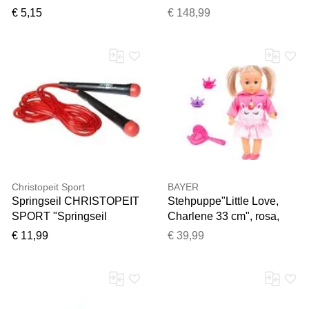
Spielfahrzeug-Anhänger,
€ 5,15
€ 148,99
KinderB:45cm H:47cm
L:88cm, Kunststoff,
Kinderfahrzeug-Anhänger,
für Trettraktoren, B:45cm
H:47cm L:88cm
Christopeit Sport
BAYER
Springseil CHRISTOPEIT
Stehpuppe"Little Love,
SPORT "Springseil
Charlene 33 cm", rosa,
Speed", rot, Springseile,
Puppen, Kinder,
€ 11,99
€ 39,99
276cm, Polyethylen,
Kunststoff, Stehpuppe, mit
Springseil, L:276cm
Schlafaugen und
Babygeräuschen