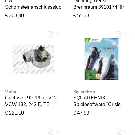
Dw
Dichtung Deckel
Schornsteinanschlussstüc
Brennraum 3910174 für
k 22SA90-180 90°, 180
BPH-10-35
€ 203,80
€ 55,33
mm
Vaillant
SquareEnix
Gebläse 190119 für VC-
SQUAREENIX
VCW 182, 242 E, TB-
Spielesoftware "Crisis
turbo VC/W 182, 242, 282
Core Final Fantasy VII
€ 221,10
€ 47,99
Reunion", bunt (ohne
farbbezeichnung), Xbox
One, Spielesoftware,