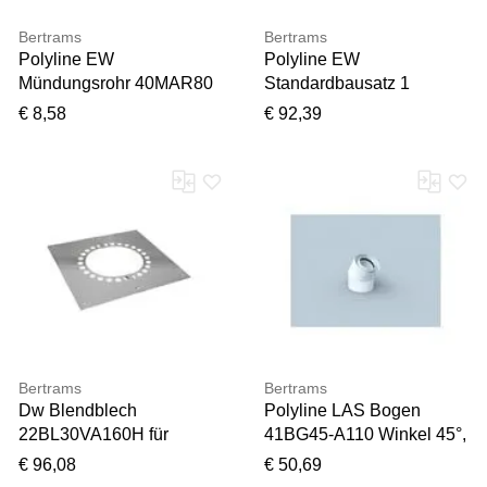
Bertrams
Bertrams
Polyline EW
Polyline EW
Mündungsrohr 40MAR80
Standardbausatz 1
DN 80, 460 mm, starr,
40STB110-1 DN 110,
€ 8,58
€ 92,39
ohne Muffe, schwarz
Schachtmontage,
Mündung PE
Bertrams
Bertrams
Dw Blendblech
Polyline LAS Bogen
22BL30VA160H für
41BG45-A110 Winkel 45°,
Dachschräge, mit
DN 110/160, außen, weiß
€ 96,08
€ 50,69
Hinterlüftung, 0-30°, Ø 160