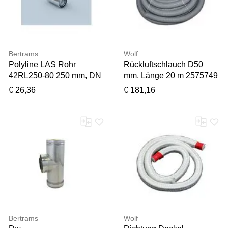
Bertrams
Wolf
Polyline LAS Rohr
Rückluftschlauch D50
42RL250-80 250 mm, DN
mm, Länge 20 m 2575749
80/125, innen, Edelstahl
für BPH
€ 26,36
€ 181,16
Bertrams
Wolf