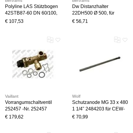
Bertrams
Bertrams
Polyline LAS Stützbogen
Dw Distanzhalter
42STB87-60 DN 60/100,
22DH500 Ø 500, für
für Schachtmontage,
Hausschornsteine
€ 107,53
€ 56,71
Edelstahl
Vaillant
Wolf
Vorrangumschaltventil
Schutzanode MG 33 x 480
252457 -Nr. 252457
1 1/4" 2484203 für CEW-
1-200
€ 179,62
€ 70,99