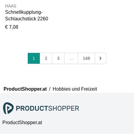
HAAS
Schnellkupplung-
Schlauchstück 2260
Messing, 1/2"
€ 7,08
1
2
3
...
148
ProductShopper.at
/
Hobbies und Freizeit
ProductShopper.at