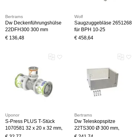
unserem Team geprüft.
Bertrams
Wolf
Dw Deckenführungshülse
Saugzuggebläse 2651268
22DFH300 300 mm
für BPH 10-25
€ 136,48
€ 458,64
Uponor
Bertrams
S-Press PLUS T-Stück
Dw Teleskopspitze
1070581 32 x 20 x 32 mm,
22TS300 Ø 300 mm,
reduziert
verstellbar 150-250mm
€ 32,77
€ 241,74