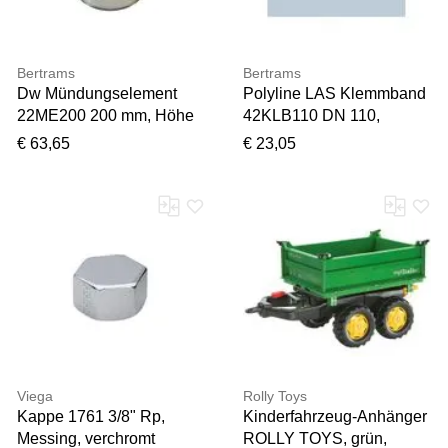
Bertrams
Bertrams
Dw Mündungselement
Polyline LAS Klemmband
22ME200 200 mm, Höhe
42KLB110 DN 110,
100 mm
statisch, Edelstahl
€ 63,65
€ 23,05
Viega
Rolly Toys
Kappe 1761 3/8" Rp,
Kinderfahrzeug-Anhänger
Messing, verchromt
ROLLY TOYS, grün,