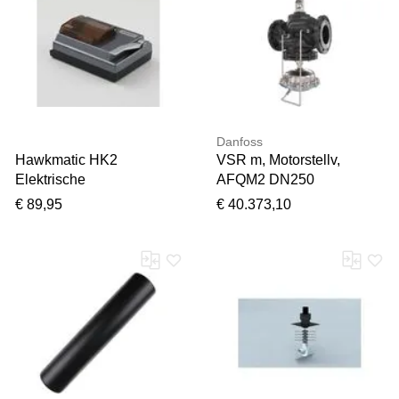
Danfoss
Hawkmatic HK2
VSR m, Motorstellv,
Elektrische
AFQM2 DN250
Stopfmaschine
003G5527 Kvs800, PN25,
€ 89,95
€ 40.373,10
GGG-40,3, 0,5bar, FL