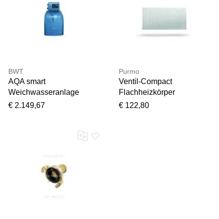
BWT
Purmo
AQA smart
Ventil-Compact
Weichwasseranlage
Flachheizkörper
Simplex 11321 mit
F07110500901030 BH
€ 2.149,67
€ 122,80
Multiblock Modell A,
500 mm, BL 900 mm,
Anschluss Set DN32/32
rechts, weiß