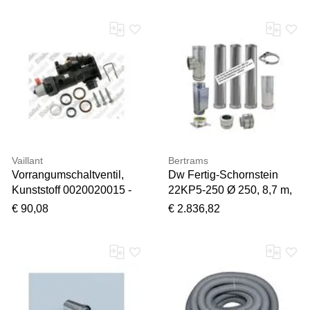
mm
Vaillant
Bertrams
Vorrangumschaltventil,
Dw Fertig-Schornstein
Kunststoff 0020020015 -
22KP5-250 Ø 250, 8,7 m,
Nr. 0020020015
Komplettpaket
€ 90,08
€ 2.836,82