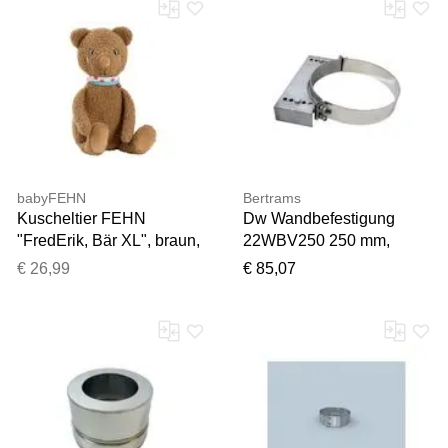
babyFEHN
Bertrams
Kuscheltier FEHN
Dw Wandbefestigung
"FredErik, Bär XL", braun,
22WBV250 250 mm,
Plüschfiguren,
verstellbar 50-106mm, ab
€ 26,99
€ 85,07
KinderB:15cm H:38cm
d= 200=50-120mm
T:12,8cm, Plüsch,
Kuscheltier, B:15cm
H:38cm T:12,8cm