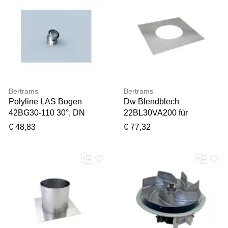
Spielesoftware
Bertrams
Bertrams
Polyline LAS Bogen
Dw Blendblech
42BG30-110 30°, DN
22BL30VA200 für
110/160, innen, Edelstahl
Dachschräge, 0-30°, Ø
€ 48,83
€ 77,32
200 mm
Vielen Dank für Ihr
Feedback
Ihr Feedback wird nun vor
der Veröffentlichung von