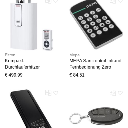
Eltron
Mepa
Kompakt-
MEPA Sanicontrol Infrarot
Durchlauferhitzer
Fernbedienung Zero
STIEBEL ELTRON "DCE
Lumo, 718036 718036
€ 499,99
€ 84,51
11/13 RC", weiß,
B:18,8cm H:29,3cm
T:8,5cm, Durchlauferhitzer,
Kompakt-
Durchlauferhitzer, 3i
Technologie für konstante
Warmwassertemperatur,
mit Fernbedienung