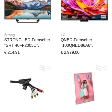
165Hz, OLED-Fernseher
Strong
LG
STRONG LED-Fernseher
QNED-Fernseher
"SRT 40FF2003C",
"100QNED86A6",
Energieeffizienz: E,
Energieeffizienz: F,
€ 214,91
€ 2.979,00
schwarz, 40 ″, Fernseher,
schwarz (silber, schwarz),
USB Wiedergabe, LED-
100 ″, Fernseher, QNED-
Fernseher
Fernseher