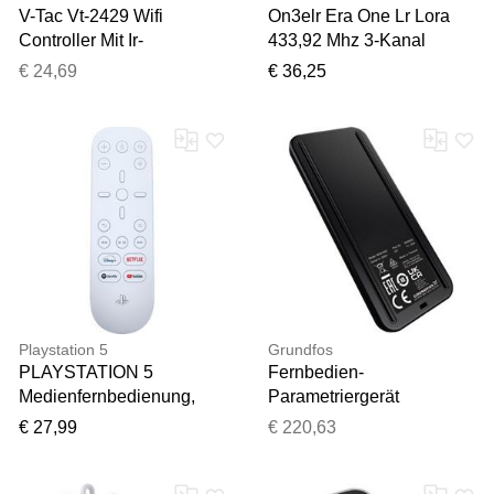
V-Tac Vt-2429 Wifi
On3elr Era One Lr Lora
Controller Mit Ir-
433,92 Mhz 3-Kanal
Fernbedienung Für Led-
Bidirektionale
€ 24,69
€ 36,25
Streifen 3in1+rgb 12v/24v
Fernbedienung
28 Tasten Works With
Smartphone - Sku 2900
Playstation 5
Grundfos
PLAYSTATION 5
Fernbedien-
Medienfernbedienung,
Parametriergerät
weiß, Fernbedienungen,
98046408 für MI 301,
€ 27,99
€ 220,63
Medienfernbedienung
Zubehör