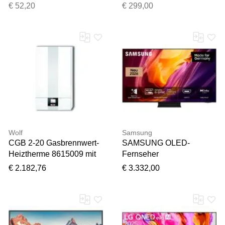
"Fernbedienung - 8 Tasten
T:16,8cm, Drohnen,
€ 52,20
€ 299,00
(142307A0)", weiß,
Zubehör Drohne
B:4,6cm H:13,1cm,
Fernbedienungen, Smarte
Fernbedienung
Wolf
Samsung
CGB 2-20 Gasbrennwert-
SAMSUNG OLED-
Heiztherme 8615009 mit
Fernseher
Hocheffizienzpumpe
"GQ65S95HFT",
€ 2.182,76
€ 3.332,00
Energieeffizienz: F,
graphitschwarz, 65 ″,
Fernseher, Antireflexion
mit Glare Free, HDR pro,
Ultimate Gaming Pack mit