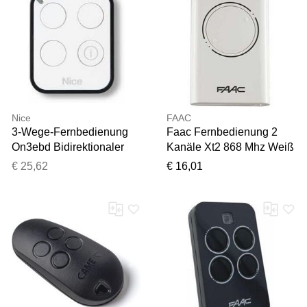
Nice
FAAC
3-Wege-Fernbedienung
Faac Fernbedienung 2
On3ebd Bidirektionaler
Kanäle Xt2 868 Mhz Weiß
433-Mhz-Sender Mit
Rolling Code Sender Slh
€ 25,62
€ 16,01
Systemstatusprüfung
Lr - 787009