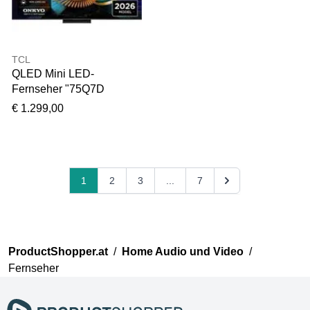
TCL
QLED Mini LED-
Fernseher "75Q7D
ProX1", Energieeffizienz:
€ 1.299,00
E, schwarz, 75 ″,
Fernseher, SQD-Mini
LED, AiPQ Prozessor,
ONKYO 2.1, Dolby Vision,
Apple AirPlay 2, QLED
1
2
3
...
7
Mini LED-Fernseher
ProductShopper.at
/
Home Audio und Video
/
Fernseher