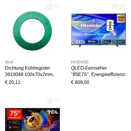
Fernseher
Wolf
HISENSE
Dichtung Kühlregister
QLED-Fernseher
3910048 100x70x2mm,
"85E7S", Energieeffizienz:
für FFS-14
E, schwarz, 85 ″,
€ 20,11
€ 809,00
Fernseher, QLED-
Fernseher