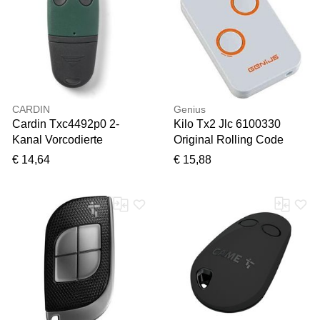
CARDIN
Genius
Cardin Txc4492p0 2-
Kilo Tx2 Jlc 6100330
Kanal Vorcodierte
Original Rolling Code
Fernbedienung S449 Tx2
Fernbedienung 2 Kanäle
€ 14,64
€ 15,88
Digital + Halter
433,92 Mhz Für Faac
Automatisierungen