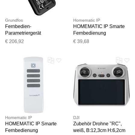
Grundfos
Homematic IP
Fernbedien-
HOMEMATIC IP Smarte
Parametriergerät
Fernbedienung
98046408 für MI 301,
"Schlüsselbundfernbedien
€ 206,92
€ 39,68
Zubehör
ung - Alarm (142562A0)",
schwarz, B:3,8cm
H:7,5cm,
Fernbedienungen, Smarte
Fernbedienung
Homematic IP
DJI
HOMEMATIC IP Smarte
Zubehör Drohne "RC",
Fernbedienung
weiß, B:12,3cm H:6,2cm