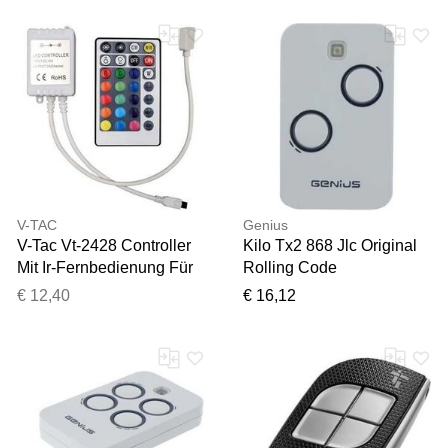
Bewässerung Mit 2 433
Mhz Ip55-
Fernbedienungen
V-TAC
Genius
V-Tac Vt-2428 Controller
Kilo Tx2 868 Jlc Original
Mit Ir-Fernbedienung Für
Rolling Code
Led-Streifen 3in1+rgb
Fernbedienung 2 Kanäle
€ 12,40
€ 16,12
12v/24v 28 Tasten - Sku
868 Mhz Für Faac
2899
Automations 6100332