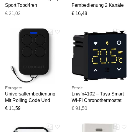
Sport Topd4ren
Fernbedienung 2 Kanäle
Doppelfrequenz 433/868
Funksteuerung D112306
€ 21,02
€ 16,48
Mhz Rolling Code 806ts-
Original 2-Kanal
0290
Torsender
Ettrogate
Ettroit
Universalfernbedienung
Lnwfn4102 – Tuya Smart
Mit Rolling Code Und
Wi-Fi Chronothermostat
Festcode, Selbstlernend,
(Schwarz), Kompatibel Mit
€ 11,59
€ 91,50
4 Kanäle, Frequenz 280
Living Light-
Bis 868 Mhz
Unterstützungen