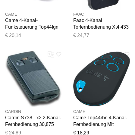
CAME
FAAC
Came 4-Kanal-
Faac 4-Kanal
Funksteuerung Top44fgn
Torfernbedienung Xt4 433
Festcode-Fernbedienung
Rc - Neues Modell 2025
€ 20,14
€ 24,77
433,92 Mhz Top, Tam,
787456
Twin Und Tts. 806ts-0310
CARDIN
CAME
Cardin S738 Tx2 2-Kanal-
Came Top44rbn 4-Kanal-
Fernbedienung 30,875
Fernbedienung Mit
Mhz Trq738200
Rolling Code 433 Mhz Für
€ 24,89
€ 18,29