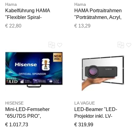
Hama
Hama
Kabelführung HAMA
HAMA Portraitrahmen
"Flexibler Spiral-
"Porträtrahmen, Acryl,
Kabelschlauch mit
Hochformat, 21 x 29,7 cm
€ 22,80
€ 13,29
Einzieh-Werkzeug, 20
Porträt-Bilderrahmen",
mm, 2,5 m", schwarz,
transparent, B/H/T: 21,2cm
L:250cm Ø:20mm,
x 8,7cm x 30,5cm,
Kunststoff,
Bilderrahmen,
Kabelführungen,
Portraitrahmen
Kabelführung, Mit Einzieh-
Werkzeug
HISENSE
LA VAGUE
Mini-LED-Fernseher
LED-Beamer "LED-
"65U7DS PRO",
Projektor inkl. LV-
Energieeffizienz: E,
STA100FP LV-HD320
€ 1.017,73
€ 319,99
schwarz, dunkelgrau, 65 ″,
BUNDLE", schwarz,
Fernseher, Mini-LED-
Beamer, LED-Beamer