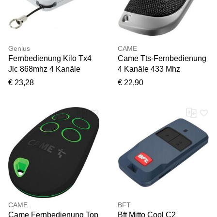
Genius
CAME
Fernbedienung Kilo Tx4
Came Tts-Fernbedienung
Jlc 868mhz 4 Kanäle
4 Kanäle 433 Mhz
Rolling Code Sender
Tts44fks
€ 23,28
€ 22,90
Torautomatisierung -
806ts-0240
CAME
BFT
Came Fernbedienung Top
Bft Mitto Cool C2