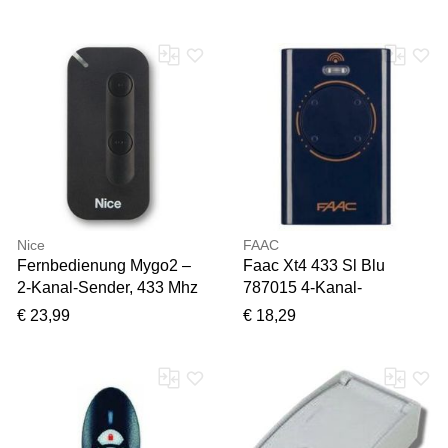
Die Torautomatisierung
Nice
FAAC
Fernbedienung Mygo2 –
Faac Xt4 433 Sl Blu
2-Kanal-Sender, 433 Mhz
787015 4-Kanal-
Mit O-Code-Codierung,
Fernbedienung 433,92
€ 23,99
€ 18,29
Torautomatisierung,
Mhz Festcode Sl Für
Kompatibel Mit My Pro
Torautomatisierung
Vielen Dank für Ihr
Feedback