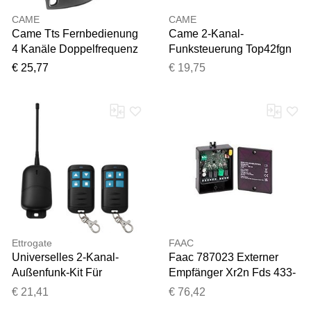
CAME
CAME
Came Tts Fernbedienung
Came 2-Kanal-
4 Kanäle Doppelfrequenz
Funksteuerung Top42fgn
433 Und 868 Mhz Rolling
Festcode-Fernbedienung
€ 25,77
€ 19,75
Code Ttsd4rks - 806ts-
433,92 Mhz Top, Tam,
0230
Twin Und Tts. 806ts-0300
Ettrogate
FAAC
Universelles 2-Kanal-
Faac 787023 Externer
Außenfunk-Kit Für
Empfänger Xr2n Fds 433-
Torautomatisierung /
868 Mhz Fds-Ds-Slh-Rc
€ 21,41
€ 76,42
Beleuchtung /
(Ersetzt 787752)