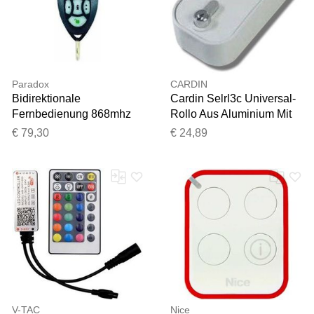
Ihr Feedback wird nun vor
der Veröffentlichung von
unserem Team geprüft.
Paradox
CARDIN
Bidirektionale
Cardin Selrl3c Universal-
Fernbedienung 868mhz
Rollo Aus Aluminium Mit
Rem2/86 - Pxmxre2
Knopf Und
€ 79,30
€ 24,89
Entriegelungshebel Für
Garagentormotor Ip55
V-TAC
Nice