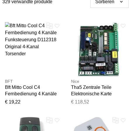
329 verwandte produkte
Sortieren
BFT
Nice
Bft Mitto Cool C4
Tha5 Zentrale Teile
Fernbedienung 4 Kanäle
Elektronische Karte
Funksteuerung D112318
Schiebemotor Thor
€ 19,22
€ 118,52
Original 4-Kanal
Th1551
Torsender