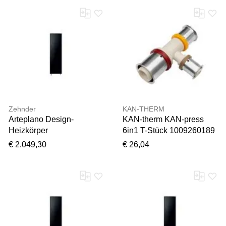
mm, champagne, einlagig
mm, pure weiß, RAL 9010,
einlagig
Zehnder
KAN-THERM
Arteplano Design-
KAN-therm KAN-press
Heizkörper
6in1 T-Stück 1009260189
ZAN03110B449000
16 x 20 x 16 mm, PPSU,
€ 2.049,30
€ 26,04
VZA180-10, 1813 x 749
reduziert, mit Presshülse
mm, pure weiß, RAL 9010,
einlagig