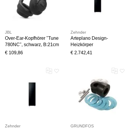
JBL
Zehnder
Over-Ear-Kopfhörer "Tune
Arteplano Design-
780NC", schwarz, B:21cm
Heizkörper
H:6cm T:22,5cm,
ZAO03110A149000
€ 109,86
€ 2.742,41
Kopfhörer, Kabelloser
VZLA180-10, 1813 x 749
Over-Ear-Kopfhörer mit
mm, anthracite, einlagig
Noise-Cancelling, Over-
Ear-Kopfhörer
Zehnder
GRUNDFOS