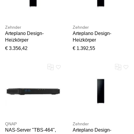
Zehnder
Zehnder
Arteplano Design-
Arteplano Design-
Heizkörper
Heizkörper
ZAP03208GB49000
ZAN03006G649000
€ 3.356,42
€ 1.392,55
VZAD200-8, 2013 x 601
VZA160-6, 1613 x 453
mm, beige grey,
mm, Telegrey 2, RAL
doppellagig
7046, einlagig
QNAP
Zehnder
NAS-Server "TBS-464",
Arteplano Design-