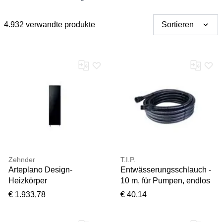
4.932 verwandte produkte
Sortieren
Zehnder
T.I.P.
Arteplano Design-
Entwässerungsschlauch -
Heizkörper
10 m, für Pumpen, endlos
ZAO03006A449000
verlängerbar, inkl.
€ 1.933,78
€ 40,14
VZLA160-6, 1613 x 453
Anschlüsse, 31008
mm, Inox Look, einlagig