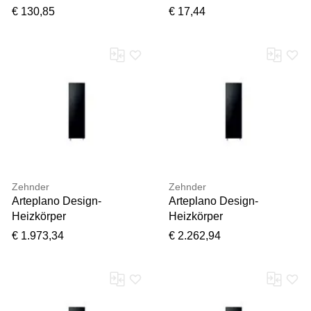
Edelstahl 31142, 2.800 l/h,
28 mm, Kupfer, SC-Contur
€ 130,85
€ 17,44
42 m Förderhöhe, 550 W,
Trockenlaufschutz
Zehnder
Zehnder
Arteplano Design-
Arteplano Design-
Heizkörper
Heizkörper
ZAP031046749000
ZAN03210B549000
€ 1.973,34
€ 2.262,94
VZAD180-4, 1813 x 305
VZA200-10, 2013 x 749
mm, edelweiss,
mm, Traffic black, RAL
doppellagig
9017, einlagig