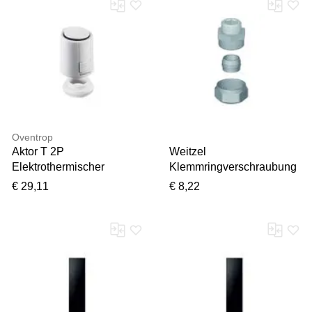
Oventrop
Aktor T 2P
Weitzel
Elektrothermischer
Klemmringverschraubung
Stellantrieb 1012442 24 V,
1026 vernickelt
€ 29,11
€ 8,22
2 m, stromlos geschlossen