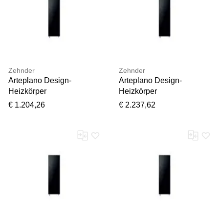
Zehnder
Zehnder
Arteplano Design-
Arteplano Design-
Heizkörper
Heizkörper
ZAN03104GA49000
ZAO03008G849000
€ 1.204,26
€ 2.237,62
VZA180-4, 1813 x 305
VZLA160-8, 1613 x 601
mm, yellow grey, RAL
mm, Umbra grey, RAL
7034, einlagig
7022, einlagig