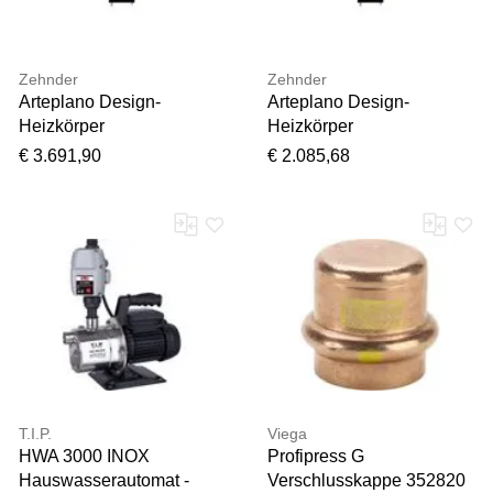
Zehnder
Zehnder
Arteplano Design-
Arteplano Design-
Heizkörper
Heizkörper
ZAP03110BH49000
ZAO03007G249000
€ 3.691,90
€ 2.085,68
VZAD180-10, 1813 x 749
VZLA160-7, 1613 x 527
mm, brown Quartz,
mm, Light beige, einlagig
doppellagig
T.I.P.
Viega
HWA 3000 INOX
Profipress G
Hauswasserautomat -
Verschlusskappe 352820