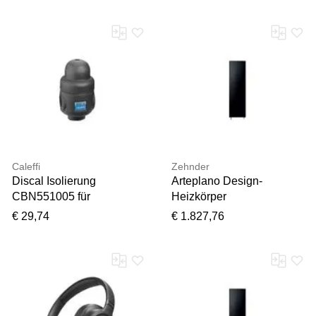
mm, anthracite grey, RAL
mm, titan, doppellagig
7016, einlagig
Caleffi
Zehnder
Discal Isolierung
Arteplano Design-
CBN551005 für
Heizkörper
Mikroblasenabscheider,
ZAP03004GD49000
€ 29,74
€ 1.827,76
für 551005-551006
VZAD160-4, 1613 x 305
mm, champagne,
doppellagig