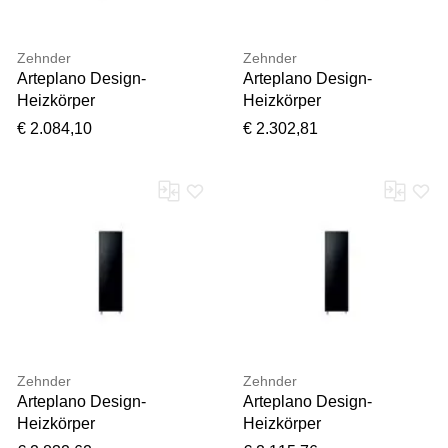
Zehnder
Zehnder
Arteplano Design-
Arteplano Design-
Heizkörper
Heizkörper
ZAO03106A549000
ZAP03008B149000
€ 2.084,10
€ 2.302,81
VZLA180-6, 1813 x 453
VZAD160-8, 1613 x 601
mm, titan, einlagig
mm, weiss, RAL 9016,
doppellagig
Zehnder
Zehnder
Arteplano Design-
Arteplano Design-
Heizkörper
Heizkörper
ZAP03107GG49000
ZAP03204B449000