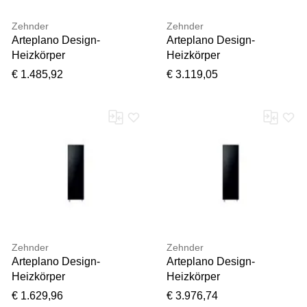
Zehnder
Zehnder
Arteplano Design-
Arteplano Design-
Heizkörper
Heizkörper
ZAN03106A449000
ZAP03108AZ49000
€ 1.485,92
€ 3.119,05
VZA180-6, 1813 x 453
VZAD180-8, 1813 x 601
mm, Inox Look, einlagig
mm, cream, RAL 9001,
doppellagig
Zehnder
Zehnder
Arteplano Design-
Arteplano Design-
Heizkörper
Heizkörper
ZAO03004AW49000
ZAP03210A549000
€ 1.629,96
€ 3.976,74
VZLA160-4, 1613 x 305
VZAD200-10, 2013 x 749