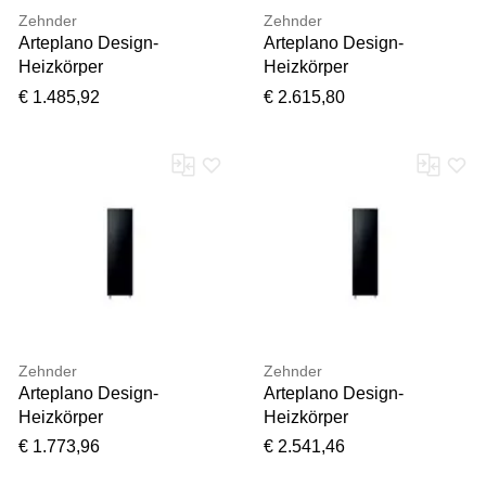
Zehnder
Zehnder
Arteplano Design-
Arteplano Design-
Heizkörper
Heizkörper
ZAN03106G649000
ZAP03007A349000
€ 1.485,92
€ 2.615,80
VZA180-6, 1813 x 453
VZAD160-7, 1613 x 527
mm, Telegrey 2, RAL
mm, grey Aluminium,
7046, einlagig
doppellagig
Zehnder
Zehnder
Arteplano Design-
Arteplano Design-
Heizkörper
Heizkörper
ZAN03207GD49000
ZAO03010B449000
€ 1.773,96
€ 2.541,46
VZA200-7, 2013 x 527
VZLA160-10, 1613 x 749