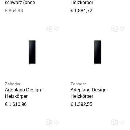
schwarz (ohne
Heizkörper
farbbezeichnung),
ZAO03204DF49000
€ 864,98
€ 1.884,72
B:20,4cm H:9,5cm
VZLA200-4, 2013 x 305
T:28,5cm, NAS-Server,
mm, weiß matt, einlagig
NAS-Server
Zehnder
Zehnder
Arteplano Design-
Arteplano Design-
Heizkörper
Heizkörper
ZAN03206BH49000
ZAN03006BB49000
€ 1.610,96
€ 1.392,55
VZA200-6, 2013 x 453
VZA160-6, 1613 x 453
mm, brown Quartz,
mm, beige Quartz,
einlagig
einlagig