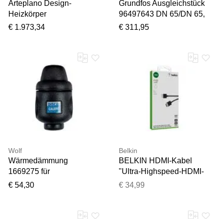
Arteplano Design-
Grundfos Ausgleichstück
Heizkörper
96497643 DN 65/DN 65,
ZAP03104B349000
135 mm, Zubehör für
€ 1.973,34
€ 311,95
VZAD180-4, 1813 x 305
Umwälzpumpe
mm, Jet black, RAL 9005,
doppellagig
Wolf
Belkin
Wärmedämmung
BELKIN HDMI-Kabel
1669275 für
"Ultra-Highspeed-HDMI-
Luftabscheider, 1"
2.1-Kabel, 4K HDR, 2m",
€ 54,30
€ 34,99
schwarz, B:10cm H:8cm
T:20cm, Kabel, HDMI-
Kabel