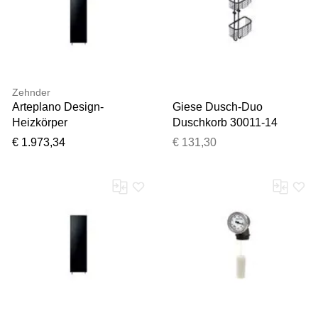
Zehnder
Arteplano Design-
Giese Dusch-Duo
Heizkörper
Duschkorb 30011-14
ZAP03104GE49000
werkzeuglos abnehmbar,
€ 1.973,34
€ 131,30
VZAD180-4, 1813 x 305
2 Haken, schwarz matt
mm, Beach gold,
doppellagig