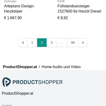
Zehnder
GOK
Arteplano Design-
Füllstandsanzeiger
Heizkörper
1527600 für Heizöl Diesel
ZAN03008A749000
AdBlue Tanks 0–250 cm
€ 1.667,90
€ 8,92
VZA160-8, 1613 x 601
Außengewinde 1 1/2"
mm, weiß Aluminium,
einlagig
1
2
3
...
99
ProductShopper.at
/
Home Audio und Video
ProductShopper.at
Kontakt