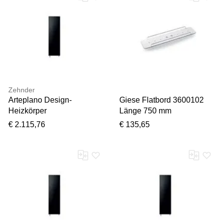
Zehnder
Arteplano Design-
Giese Flatbord 3600102
Heizkörper
Länge 750 mm
ZAP03204GE49000
€ 2.115,76
€ 135,65
VZAD200-4, 2013 x 305
mm, Beach gold,
doppellagig