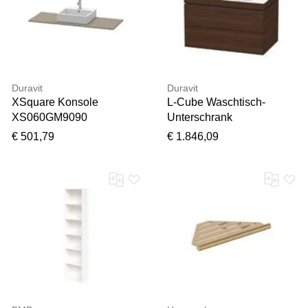
Duravit
Duravit
XSquare Konsole
L-Cube Waschtisch-
XS060GM9090
Unterschrank
140x55cm, mit 1
LC6927O6969 80 x 48
€ 501,79
€ 1.846,09
Ausschnitt, mittig, Flannel
cm, 1 Hahnloch,
Grey seidenmatt
nussbaum gebürstet, 2
Schubkästen