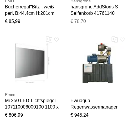
FMD
Hansgrohe
Bücherregal"Bitz", weiß
hansgrohe AddStoris S
perl, B:44,4cm H:201cm
Seifenkorb 41761140
T:28cm, Holzwerkstoff,
Wandmontage, brushed
€ 85,99
€ 78,70
Regale, Bücherregal,
bronze
offene Fächer, variable
Einlegeböden, Breite:
44,4 oder 71,2 cm
Emco
Mi 250 LED-Lichtspiegel
Ewuaqua
107110006000100 1100 x
Regenwassermanager
600 mm, mit
42020 230 V, kompakt, für
€ 806,99
€ 945,24
durchgehendem breitem
Regenwasser-
Lichtausschnitt oben
Nutzungsanlage