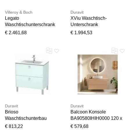
Villeroy & Boch
Duravit
Legato
XViu Waschtisch-
Waschtischunterschrank
Unterschrank
B762L0VJ 160x55x50cm,
XV4616EB272P
€ 2.461,68
€ 1.994,53
mit LED-Beleuchtung,
100x48cm, 2
Nordic Oak
Schubkästen, 2
Hahnlöcher, schwarz matt,
Rahmen P, eiche dunkel
gebürstet
Duravit
Duravit
Brioso
Balcoon Konsole
Waschtischunterbau
BA90580IHIH0000 120 x
BR440201009
55 x 37 cm, 1 Ausschnitt,
€ 813,22
€ 579,68