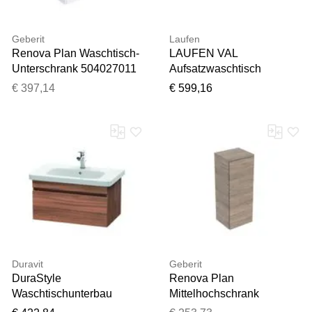
Geberit
Laufen
Renova Plan Waschtisch-
LAUFEN VAL
Unterschrank 504027011
Aufsatzwaschtisch
2 Schubladen,
8162874001081, LCC,
€ 397,14
€ 599,16
Korpus/Front weiß /
95x42cm, 3 Hahnlöcher
lackiert seidenglanz,
und Überlauf,
Breite 59,5 cm
Saphirkeramik
Duravit
Geberit
DuraStyle
Renova Plan
Waschtischunterbau
Mittelhochschrank
DS638107979 Nussbaum
504044JR1 1 Tür, Breite