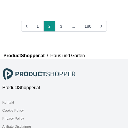
820x479mm, Lichtblau
Becken Mitte, Terraccino
Matt/Chrom, 2 Auszüge
matt
1
2
3
...
180
ProductShopper.at
/
Haus und Garten
ProductShopper.at
Kontakt
Cookie Policy
Privacy Policy
Affiliate Disclaimer