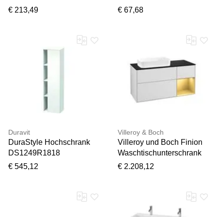
600x26x140mm,
orange, ohne Rosetten
€ 213,49
€ 67,68
Polyamid, matt, felsgrau
Duravit
Villeroy & Boch
DuraStyle Hochschrank
Villeroy und Boch Finion
DS1249R1818
Waschtischunterschrank
50x36x180cm, Tür rechts,
F282HFMT 120cm,
€ 545,12
€ 2.208,12
weiß matt
Abdeckplatte black matt,
Regal rechts Gold matt,
White matt lacquer