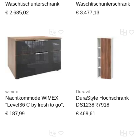
Waschtischunterschrank
Waschtischunterschrank
GA22HHHB 100cm,
F212GJHB 160cm,
€ 2.685,02
€ 3.477,13
Abdeckplatte black matt,
Abdeckplatte black matt,
Emotion, Regale sand
Regale Light grey matt
matt lacquer, Peony Matt
lacquer, Peony Matt
wimex
Duravit
Nachtkommode WIMEX
DuraStyle Hochschrank
"Level36 C by fresh to go",
DS1238R7918
grau (plankeneiche
50x24x140cm, Tür rechts,
€ 187,99
€ 469,61
nachbildung, glas grau),
nussbaum natur/weiß matt
B:54cm H:39cm T:41cm,
Holzwerkstoff,
Sideboards,