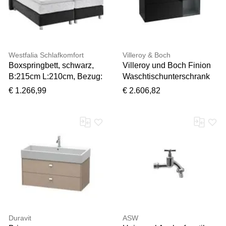
Westfalia Schlafkomfort
Villeroy & Boch
Boxspringbett, schwarz,
Villeroy und Boch Finion
B:215cm L:210cm, Bezug:
Waschtischunterschrank
Microvelours 100%
FA72HGPH 120cm,
€ 1.266,99
€ 2.606,82
Polyester;Polsterung:
Abdeckplatte black matt,
100% Polyester,
Regale Midnight matt
WESTFALIA
lacquer, Glossy Black
SCHLAFKOMFORT,
Lacquer
Komplettbetten,
Boxspringbett, mit
Knöpfen in Kristalloptik,
wahlweise mit Topper
Duravit
ASW