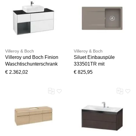
Nachtkommode, mit
Glaselementen auf der
Front, soft-close Funktion,
54cm breit
Villeroy & Boch
Villeroy & Boch
Villeroy und Boch Finion
Siluet Einbauspüle
Waschtischunterschrank
333501TR mit
F162HGGF 120cm,
Ablaufgarnitur und
€ 2.362,02
€ 825,95
Abdeckplatte black matt,
Handbetätigung, Timber
Regal links Midnight Blue
Matt Lacquer, Glossy
white lacquer