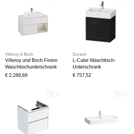
lacquer
Villeroy & Boch
Duravit
Villeroy und Boch Finion
L-Cube Waschtisch-
Waschtischunterschrank
Unterschrank
F371HHMT 100cm,
LC621901616
€ 2.288,69
€ 757,52
Abdeckplatte white matt,
58,4x39,1x54,4cm, 2
Regal rechts Sand Matt,
Schubkästen,
White matt lacquer
wandhängend, Eiche
schwarz