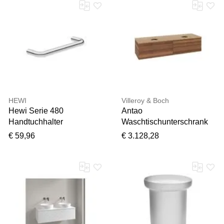
HEWI
Villeroy & Boch
Hewi Serie 480
Antao
Handtuchhalter
Waschtischunterschrank
480.30.00040 25 cm,
1600x360x500mm
€ 59,96
€ 3.128,28
chrom
L28051HM mit
Beleuchtung FK/AP: HM/1