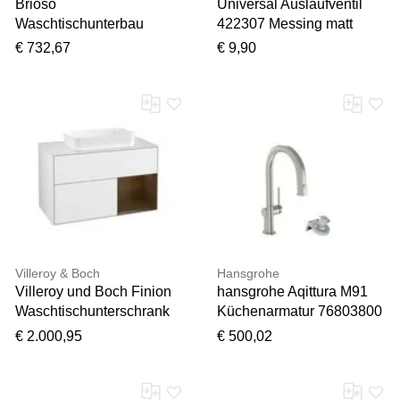
Brioso
Universal Auslaufventil
Waschtischunterbau
422307 Messing matt
BR415601075
verchromt, 1/2",
€ 732,67
€ 9,90
984x459mm, Leinen, 2
Schlauchverschraubung
Auszüge, Griff Chrom
Villeroy & Boch
Hansgrohe
Villeroy und Boch Finion
hansgrohe Aqittura M91
Waschtischunterschrank
Küchenarmatur 76803800
F251GNGF 100x60,3cm,
Ausziehauslauf, 1jet,
€ 2.000,95
€ 500,02
Abdeckplatte white matt,
Edelstahl Finish
Regal rechts Walnut
veneer, Glossy white