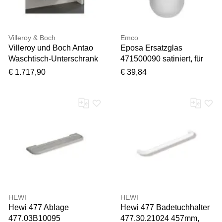
Villeroy & Boch
Emco
Vielen Dank für Ihr
Villeroy und Boch Antao
Eposa Ersatzglas
Feedback
Waschtisch-Unterschrank
471500090 satiniert, für
L35150MT mit
WC-Bürstengarnitur
Ihr Feedback wird nun vor
€ 1.717,90
€ 39,84
Beleuchtung, 1 Auszug,
der Veröffentlichung von
1200 x 360 x 500 mm,
unserem Team geprüft.
Front mit Struktur, White
Matt Lacquer / White Matt
Lacquer
HEWI
HEWI
Hewi 477 Ablage
Hewi 477 Badetuchhalter
477.03B10095
477.30.21024 457mm,