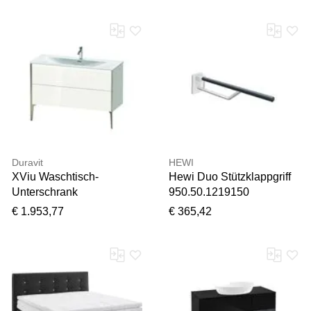
Duravit
HEWI
XViu Waschtisch-
Hewi Duo Stützklappgriff
Unterschrank
950.50.1219150
XV43040B185 121 x 59,1
Ausladung 700mm, mobil,
€ 1.953,77
€ 365,42
x 48 cm, weiß hochglanz,
Abdeckung signalweiß,
2 Auszüge, champagner
stahlblau
matt