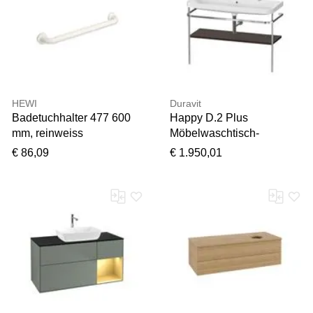
HEWI
Duravit
Badetuchhalter 477 600
Happy D.2 Plus
mm, reinweiss
Möbelwaschtisch-
Kombination
€ 86,09
€ 1.950,01
HP4849O69690000
117,5x49cm, 1 Hahnloch,
mit Metallkonsole,
nussbaum gebürstet