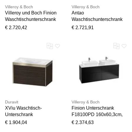
Villeroy & Boch
Villeroy & Boch
Villeroy und Boch Finion
Antao
Waschtischunterschrank
Waschtischunterschrank
G832HFGM 120cm,
1200x360x500mm
€ 2.720,42
€ 2.721,91
Abdeckplatte black matt,
L23151HN mit
Emotion, Regale Gold
Beleuchtung mit Struktur
matt lacquer, Olive Matt
FK/AP: HN/1
Lacquer
Duravit
Villeroy & Boch
XViu Waschtisch-
Finion Unterschrank
Unterschrank
F18100PD 160x60,3cm,
XV4615NB169P
Black Matt Lacquer
€ 1.904,04
€ 2.374,63
80x48cm, 2 Schubkästen,