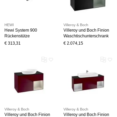
Polyester, 10%
Baumwolle);Kaltschaumm
atratze: (100% Polyester),
Bezug abnehm- und
HEWI
Villeroy & Boch
waschbar bis 60C,
Hewi System 900
Villeroy und Boch Finion
WESTFALIA
Rückenstütze
Waschtischunterschrank
SCHLAFKOMFORT,
900.51.90460CV
F251GMPD 100x60,3cm,
€ 313,31
€ 2.074,15
Betten, Polsterbett, in
Edelstahl
Abdeckplatte white matt,
diversen Ausführungen
pulverbeschichtet schwarz
Regal rechts Olive Matt
matt, Polyamid matt
Lacquer, Black matt
schwarz, Anbindung matt
lacquer
geschliffen
Villeroy & Boch
Villeroy & Boch
Villeroy und Boch Finion
Villeroy und Boch Finion