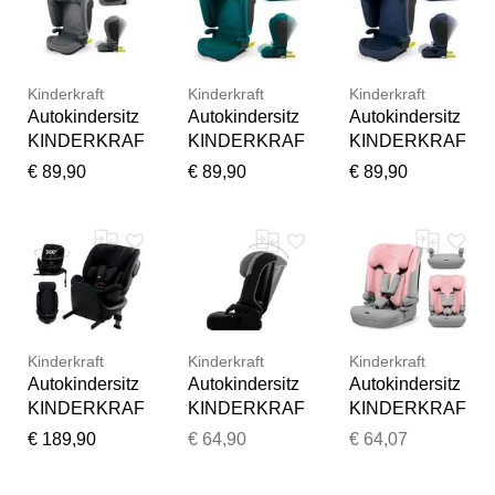
Kinderkraft
Kinderkraft
Kinderkraft
Autokindersitz
Autokindersitz
Autokindersitz
KINDERKRAF
KINDERKRAF
KINDERKRAF
T "UNITY 2 I-
T "UNITY 2 I-
T "UNITY 2 I-
€ 89,90
€ 89,90
€ 89,90
Size", Baby,
Size", Baby,
Size", Baby,
grau,
grün,
blau (navy),
Materialmix,
Materialmix,
Materialmix,
Kindersitze
Kindersitze
Kindersitze
Autokindersitz
Autokindersitz
Autokindersitz
Vielen Dank für Ihr
Feedback
Kinderkraft
Kinderkraft
Kinderkraft
Ihr Feedback wird nun vor
Autokindersitz
Autokindersitz
Autokindersitz
der Veröffentlichung von
KINDERKRAF
KINDERKRAF
KINDERKRAF
unserem Team geprüft.
T "XRIDER 2
T "I-COMFY i-
T "I-COMFY i-
€ 189,90
€ 64,90
€ 64,07
i-Size", Baby,
Size", Baby,
Size", Baby,
schwarz,
dunkelgrau,
pink,