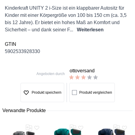
Description
Kinderkraft UNITY 2 i-Size ist ein klappbarer Autositz für
Kinder mit einer Körpergröße von 100 bis 150 cm (ca. 3,5
bis 12 Jahre). Er bietet ein hohes Maß an Komfort und
Sicherheit – und dank seiner F...
Weiterlesen
GTIN
5902533928330
ottoversand
Angeboten durch
Produkt speichern
Produkt vergleichen
Verwandte Produkte