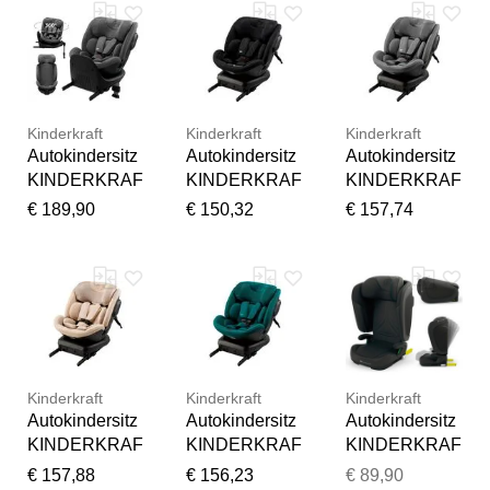
Materialmix,
Materialmix,
Materialmix,
Kindersitze
Kindersitze
Kindersitze
Autokindersitz,
Autokindersitz
Autokindersitz
360 –
drehbarer
Kindersitz
Kinderkraft
Kinderkraft
Kinderkraft
Autokindersitz
Autokindersitz
Autokindersitz
KINDERKRAF
KINDERKRAF
KINDERKRAF
T "XRIDER 2
T "XPEDITION
T "XPEDITION
€ 189,90
€ 150,32
€ 157,74
i-Size", Baby,
3 i-Size",
3 i-Size",
grau,
Baby, schwarz,
Baby, grau,
Materialmix,
Materialmix,
Materialmix,
Kindersitze
Kindersitze
Kindersitze
Autokindersitz,
Autokindersitz,
Autokindersitz,
360 –
360 –
360 –
drehbarer
drehbarer
drehbarer
Kindersitz
Kindersitz
Kindersitz
Kinderkraft
Kinderkraft
Kinderkraft
Autokindersitz
Autokindersitz
Autokindersitz
KINDERKRAF
KINDERKRAF
KINDERKRAF
T "XPEDITION
T "XPEDITION
T "UNITY 2 I-
€ 157,88
€ 156,23
€ 89,90