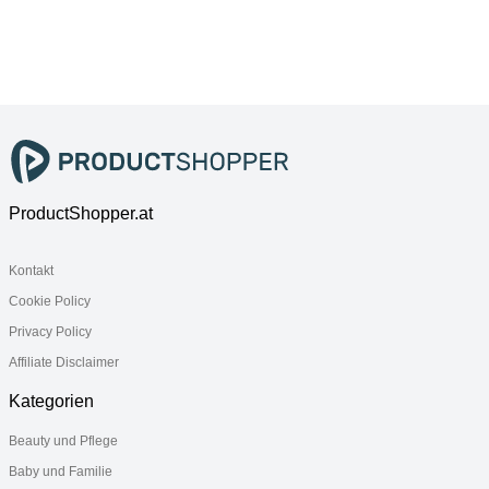
3 i-Size",
3 i-Size",
Size", Baby,
Baby, beige,
Baby, grün,
schwarz,
Materialmix,
Materialmix,
Materialmix,
Kindersitze
Kindersitze
Kindersitze
Autokindersitz,
Autokindersitz,
Autokindersitz
360 –
360 –
drehbarer
drehbarer
Kindersitz
Kindersitz
ProductShopper.at
Kontakt
Cookie Policy
Privacy Policy
Affiliate Disclaimer
Kategorien
Beauty und Pflege
Baby und Familie