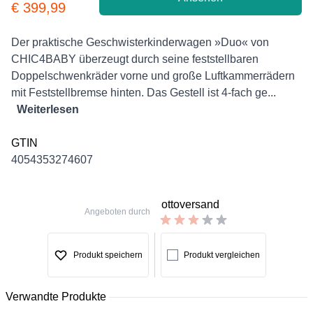
Product information
€ 399,99
Description
Der praktische Geschwisterkinderwagen »Duo« von
CHIC4BABY überzeugt durch seine feststellbaren
Doppelschwenkräder vorne und große Luftkammerrädern
mit Feststellbremse hinten. Das Gestell ist 4-fach ge...
Weiterlesen
GTIN
4054353274607
ottoversand
Angeboten durch
Produkt speichern
Produkt vergleichen
Verwandte Produkte