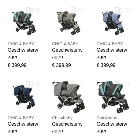
CHIC 4 BABY
CHIC 4 BABY
CHIC 4 BABY
Geschwisterw
Geschwisterw
Geschwisterw
agen
agen
agen
CHIC4BABY
CHIC4BABY
CHIC4BABY
€ 399,99
€ 399,99
€ 399,99
"Duo", Baby,
"Duo", Baby,
"Duo", Baby,
melange mint,
jeans grau,
hellblau,
Kinderwagen
Kinderwagen
Kinderwagen
Geschwisterw
Geschwisterw
Geschwisterw
agen, mit
agen, mit
agen, mit
Vielen Dank für Ihr
feststellbaren
feststellbaren
feststellbaren
Feedback
Doppelschwen
Doppelschwen
Doppelschwen
Ihr Feedback wird nun vor
k-Vorderrädern
k-Vorderrädern
k-Vorderrädern
CHIC 4 BABY
Chic4baby
Chic4baby
der Veröffentlichung von
Geschwisterw
Geschwisterw
Geschwisterw
unserem Team geprüft.
agen
agen
agen