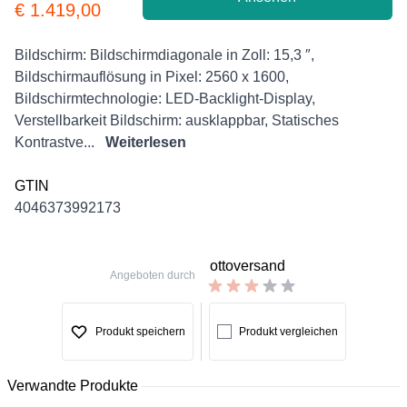
Product information
€ 1.419,00
Description
Bildschirm: Bildschirmdiagonale in Zoll: 15,3 ″,
Bildschirmauflösung in Pixel: 2560 x 1600,
Bildschirmtechnologie: LED-Backlight-Display,
Verstellbarkeit Bildschirm: ausklappbar, Statisches
Kontrastve...
Weiterlesen
GTIN
4046373992173
ottoversand
Angeboten durch
Produkt speichern
Produkt vergleichen
Verwandte Produkte