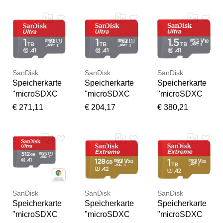
rot), 512 GB,
Chromebooks"
rot), 256 GB,
Speicherkarte
, grau, 64 GB,
Speicherkarte
n,
Speicherkarte
n, Adapter,
Speicherkarte
n,
Speicherkarte
Speicherkarte
SanDisk
SanDisk
SanDisk
Speicherkarte
Speicherkarte
Speicherkarte
"microSDXC
"microSDXC
"microSDXC
Ultra 1TB",
Ultra, Adapter
Ultra 1,5TB,
€ 271,11
€ 204,17
€ 380,21
grau, 1000 GB,
"Mobile", grau,
Adapter
Speicherkarte
1000 GB,
"Mobile", grau,
n,
Speicherkarte
1500 GB,
Speicherkarte
n,
Speicherkarte
Speicherkarte
n,
Speicherkarte
SanDisk
SanDisk
SanDisk
Speicherkarte
Speicherkarte
Speicherkarte
"microSDXC
"microSDXC
"microSDXC