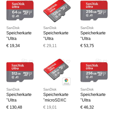
SanDisk
SanDisk
SanDisk
Speicherkarte
Speicherkarte
Speicherkarte
"Ultra
"Ultra
"Ultra
microSDXC",
microSDXC",
microSDXC",
€ 19,34
€ 29,11
€ 53,75
grau (grau,
grau (grau,
grau (grau,
rot), 64 GB,
rot), 128 GB,
rot), 256 GB,
Speicherkarte
Speicherkarte
Speicherkarte
n,
n,
n,
Speicherkarte
Speicherkarte
Speicherkarte
Vielen Dank für Ihr
Feedback
SanDisk
SanDisk
SanDisk
Ihr Feedback wird nun vor
Speicherkarte
Speicherkarte
Speicherkarte
der Veröffentlichung von
"Ultra
"microSDXC
"Ultra
unserem Team geprüft.
microSDXC",
Ultra, + SD-
microSDXC",
€ 130,48
€ 19,01
€ 46,32
grau (grau,
Adapter für
grau (grau,