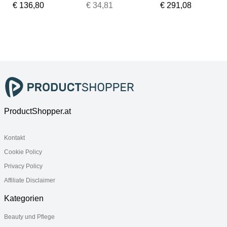
Ultra, + SD-
Extreme", rot
Extreme", rot
€ 136,80
€ 34,81
€ 291,08
Adapter für
(gold, rot), 128
(gold, rot),
Chromebooks"
GB,
1000 GB,
, grau, 512 GB,
Speicherkarte
Speicherkarte
Speicherkarte
n,
n,
n,
Speicherkarte
Speicherkarte
Speicherkarte
ProductShopper.at
Kontakt
Cookie Policy
Privacy Policy
Affiliate Disclaimer
Kategorien
Beauty und Pflege