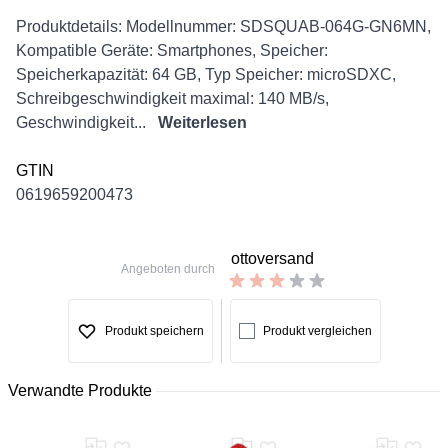
Description
Produktdetails: Modellnummer: SDSQUAB-064G-GN6MN,
Kompatible Geräte: Smartphones, Speicher:
Speicherkapazität: 64 GB, Typ Speicher: microSDXC,
Schreibgeschwindigkeit maximal: 140 MB/s,
Geschwindigkeit...
Weiterlesen
GTIN
0619659200473
ottoversand
Angeboten durch
Produkt speichern
Produkt vergleichen
Verwandte Produkte