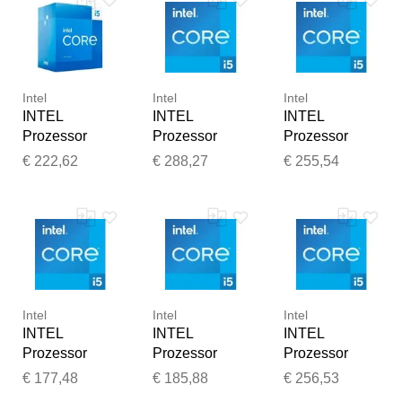
Intel
Intel
Intel
INTEL
INTEL
INTEL
Prozessor
Prozessor
Prozessor
"Core™ i5-
"Core™ i5-
"Core™ i5-
€ 222,62
€ 288,27
€ 255,54
13400F", blau
14600KF",
13600KF",
(silberfarben),
blau
blau
B:37,5mm
(silberfarben),
(silberfarben),
H:45mm,
B:37,5mm
B:37,5mm
Prozessoren,
H:45mm,
H:45mm,
Vielen Dank für Ihr
Prozessor
Prozessoren,
Prozessoren,
Prozessor
Prozessor
Feedback
Intel
Intel
Intel
Ihr Feedback wird nun vor
INTEL
INTEL
INTEL
der Veröffentlichung von
Prozessor
Prozessor
Prozessor
unserem Team geprüft.
"Core™ i5-
"Core™ i5-
"Core™ i5-
€ 177,48
€ 185,88
€ 256,53
12600KF",
12400", blau
14400", blau