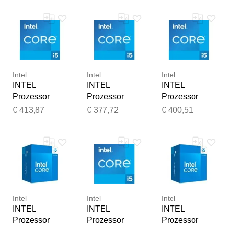
blau
(silberfarben),
(silberfarben),
(silberfarben),
B:37,5mm
B:37,5mm
B:37,5mm
H:45mm,
H:45mm,
H:45mm,
Prozessoren,
Prozessoren,
Prozessoren,
Prozessor
Prozessor
Prozessor
Intel
Intel
Intel
INTEL
INTEL
INTEL
Prozessor
Prozessor
Prozessor
"Core™ i5-
"Core i5-
"Core i5-
€ 413,87
€ 377,72
€ 400,51
14500", blau
12500", blau
12500", blau
(silberfarben),
(silberfarben),
(silberfarben),
B:37,5mm
B:45mm
B:45mm
H:45mm,
H:4mm
H:4,4mm
Prozessoren,
T:37,5mm,
T:37,5mm,
Prozessor
Prozessoren,
Prozessoren,
Prozessor
Prozessor
Intel
Intel
Intel
INTEL
INTEL
INTEL
Prozessor
Prozessor
Prozessor