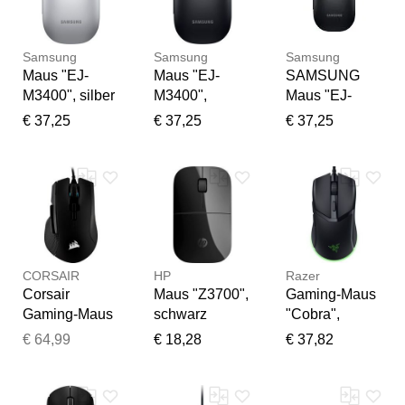
Samsung
Samsung
Samsung
Maus "EJ-
Maus "EJ-
SAMSUNG
M3400", silber
M3400",
Maus "EJ-
(silberfarben),
schwarz,
M3400",
€ 37,25
€ 37,25
€ 37,25
Computer-
Computer-
schwarz,
Mäuse, Maus
Mäuse, Maus
Computer-
Mäuse, Maus
Vielen Dank für Ihr
CORSAIR
HP
Razer
Feedback
Corsair
Maus "Z3700",
Gaming-Maus
Ihr Feedback wird nun vor
Gaming-Maus
schwarz
"Cobra",
der Veröffentlichung von
"IRONCLAW
(transparent,
schwarz,
€ 64,99
€ 18,28
€ 37,82
unserem Team geprüft.
RGB",
schwarz),
B:6,25cm
schwarz,
B:6cm
H:3,81cm
Computer-
H:2,53cm
T:11,96cm,