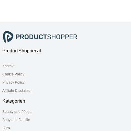
H:3,81cm
B:6,8cm
H:3,39cm
T:11,96cm,
H:4,4cm
T:12,71cm,
Computer-
T:12,8cm,
Computer-
Mäuse,
Computer-
Mäuse,
Gaming-Maus
Mäuse,
Gaming-Maus
Gaming-Maus
ProductShopper.at
Kontakt
Cookie Policy
Privacy Policy
Affiliate Disclaimer
Kategorien
Beauty und Pflege
Baby und Familie
Büro