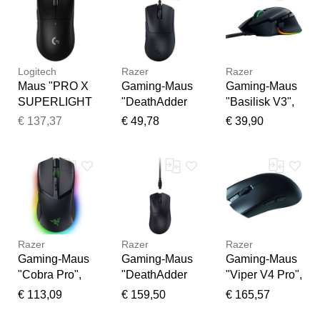
Mäuse,
T:10,1cm,
Computer-
Gaming-Maus
Computer-
Mäuse,
Mäuse, Maus
Gaming-Maus
Logitech
Razer
Razer
Maus "PRO X
Gaming-Maus
Gaming-Maus
SUPERLIGHT
"DeathAdder
"Basilisk V3",
2", schwarz,
V3", schwarz,
schwarz,
€ 137,37
€ 49,78
€ 39,90
B:11,5cm
B:6,8cm
B:6cm
H:6,9cm
H:4,4cm
H:4,25cm
T:17,4cm,
T:12,8cm,
T:13cm,
Computer-
Computer-
Computer-
Mäuse, Maus
Mäuse,
Mäuse,
Gaming-Maus
Gaming-Maus
Razer
Razer
Razer
Gaming-Maus
Gaming-Maus
Gaming-Maus
"Cobra Pro",
"DeathAdder
"Viper V4 Pro",
schwarz,
V4 Pro",
schwarz,
€ 113,09
€ 159,50
€ 165,57
B:6,25cm
schwarz,
B:6,39cm