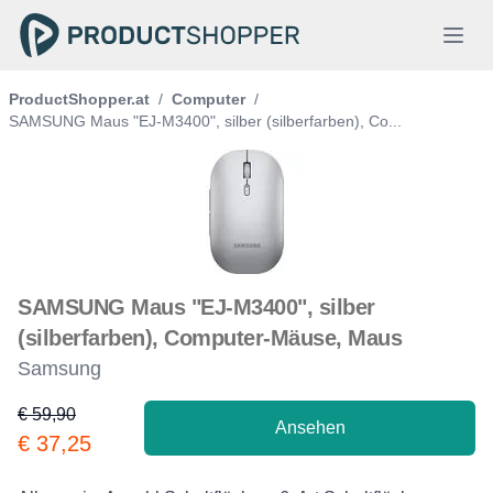
ProductShopper.at
/
Computer
/
SAMSUNG Maus "EJ-M3400", silber (silberfarben), Co...
SAMSUNG Maus "EJ-M3400", silber
(silberfarben), Computer-Mäuse, Maus
Samsung
€ 59,90
Ansehen
Product information
€ 37,25