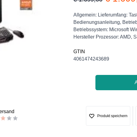
Product information
Description
Allgemein: Lieferumfang: Tas
Bedienungsanleitung, Betrieb
Betriebssystem: Microsoft Wi
Hersteller Prozessor: AMD, S
GTIN
4061474243689
versand
Produkt speichern