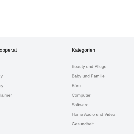
crosoft Windows
Home (64 Bit),
 GB RAM 500
 SSD, Desktop-
s, PC
opper.at
Kategorien
Beauty und Pflege
cy
Baby und Familie
cy
Büro
claimer
Computer
Software
Home Audio und Video
Gesundheit