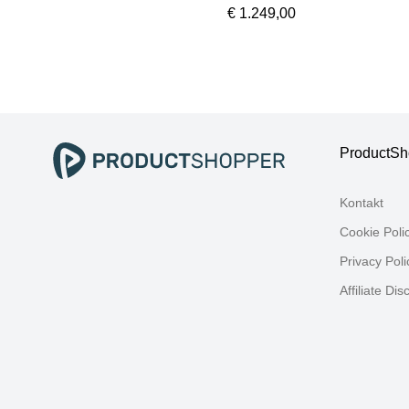
Microsoft Windows
Mi
€ 1.249,00
11 Home (64 Bit),
11 
16 GB RAM 500
16
GB SSD, Desktop-
GB
PCs, PC
PC
ProductSh
Kontakt
Cookie Poli
Privacy Poli
Affiliate Dis