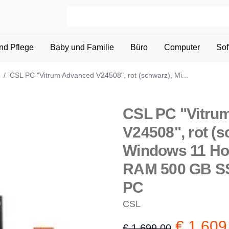
nd Pflege
Baby und Familie
Büro
Computer
Sof
/
CSL PC "Vitrum Advanced V24508", rot (schwarz), Mi...
CSL PC "Vitru
V24508", rot (s
Windows 11 Hom
RAM 500 GB SS
PC
CSL
€ 1.609
€ 1.699,00