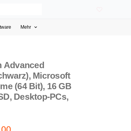
tware
Mehr
m Advanced
chwarz), Microsoft
e (64 Bit), 16 GB
D, Desktop-PCs,
,00