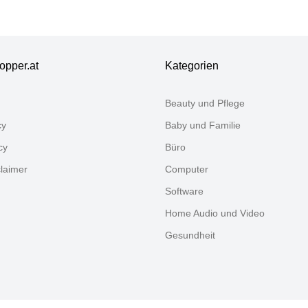
gale,
ndregal,
tengitter
hwarz
opper.at
Kategorien
Beauty und Pflege
cy
Baby und Familie
cy
Büro
claimer
Computer
Software
Home Audio und Video
Gesundheit