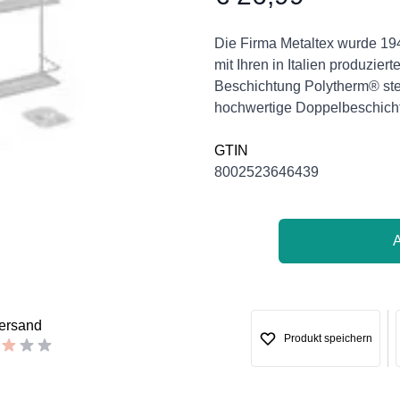
Product information
Description
Die Firma Metaltex wurde 19
mit Ihren in Italien produzie
Beschichtung Polytherm® steh
hochwertige Doppelbeschicht
GTIN
8002523646439
versand
Produkt speichern