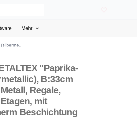
tware
Mehr
(silberme...
ETALTEX "Paprika-
ermetallic), B:33cm
Metall, Regale,
 Etagen, mit
therm Beschichtung