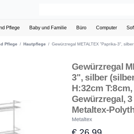
nd Pflege
Baby und Familie
Büro
Computer
Sof
d Pflege
/
Hautpflege
/
Gewürzregal METALTEX "Paprika-3", silber 
Gewürzregal M
3", silber (silb
H:32cm T:8cm, 
Gewürzregal, 3
Metaltex-Poly
Metaltex
€ 26,99