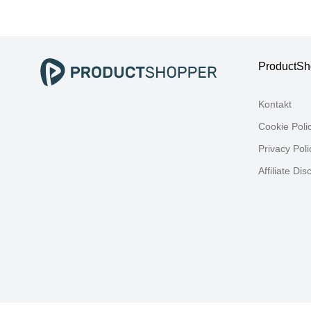
H:8cm T:5cm,
Re
Metall,
Wa
Handtuchhalter,
Sei
Handtuchhalter, mit
sc
exclusiver
ProductSh
TouchTherm
Beschichtung,
Kontakt
Vintage-Style
Cookie Poli
Privacy Poli
Affiliate Dis