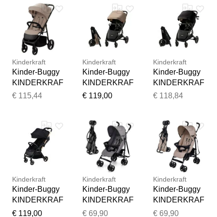
Kinder-Buggy
Kinderwagen
grau,
Kinder-Buggy
Kinderwagen
Kinder-Buggy
Kinderkraft
Kinderkraft
Kinderkraft
Kinder-Buggy
Kinder-Buggy
Kinder-Buggy
KINDERKRAF
KINDERKRAF
KINDERKRAF
T "TRIG 3",
T "MITZY",
T "MITZY",
€ 115,44
€ 119,00
€ 118,84
Baby, beige
Baby, linen
Baby, ink
(stone beige),
beige,
schwarz,
Stahl,
Kinderwagen
Kinderwagen
Kinderwagen
Kinder-Buggy
Kinder-Buggy
Kinder-Buggy
Kinderkraft
Kinderkraft
Kinderkraft
Kinder-Buggy
Kinder-Buggy
Kinder-Buggy
KINDERKRAF
KINDERKRAF
KINDERKRAF
T "APINO",
T "TIK", Baby,
T "TIK", Baby,
€ 119,00
€ 69,90
€ 69,90