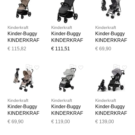
Kinderkraft
Kinderkraft
Kinderkraft
Kinder-Buggy
Kinder-Buggy
Kinder-Buggy
KINDERKRAF
KINDERKRAF
KINDERKRAF
T "TRIG 3",
T "TRIG 3",
T "TIK", Baby,
€ 115,82
€ 111,51
€ 69,90
Baby, beige
Baby, grau
grau, Stahl,
(stone beige),
(granite grau),
Kinderwagen
Stahl,
Stahl,
Kinder-Buggy
Kinderwagen
Kinderwagen
Kinder-Buggy
Kinder-Buggy
Vielen Dank für Ihr
Feedback
Kinderkraft
Kinderkraft
Kinderkraft
Ihr Feedback wird nun vor
Kinder-Buggy
Kinder-Buggy
Kinder-Buggy
der Veröffentlichung von
KINDERKRAF
KINDERKRAF
KINDERKRAF
unserem Team geprüft.
T "TIK", Baby,
T "APINO",
T "Grande 2",
€ 69,90
€ 119,00
€ 139,00
beige, Stahl,
Baby, grau
Baby,
Kinderwagen
(dove grau),
moonlight