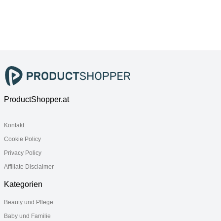
Baby, schwarz
grau, Stahl,
beige, Stahl,
(raven
Kinderwagen
Kinderwagen
schwarz),
Kinder-Buggy
Kinder-Buggy
Kinderwagen
Kinder-Buggy
ProductShopper.at
Kontakt
Cookie Policy
Privacy Policy
Affiliate Disclaimer
Kategorien
Beauty und Pflege
Baby und Familie