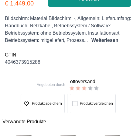
Product information
€ 1.449,00
Description
Bildschirm: Material Bildschirm: -, Allgemein: Lieferumfang:
Handbuch, Netzkabel, Betriebssystem / Software:
Betriebssystem: ohne Betriebssystem, Installationsart
Betriebssystem: mitgeliefert, Prozess...
Weiterlesen
GTIN
4046373915288
ottoversand
Angeboten durch
Produkt speichern
Produkt vergleichen
Verwandte Produkte