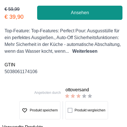
€ 59,99
Ansehen
Product information
€ 39,90
Description
Top-Feature: Top-Features: Perfect Pour: Ausgusstülle für
ein perfektes Ausgießen., Auto-Off Sicherheitsfunktionen:
Mehr Sicherheit in der Küche - automatische Abschaltung,
wenn das Wasser kocht, wenn...
Weiterlesen
GTIN
5038061174106
ottoversand
Angeboten durch
Produkt speichern
Produkt vergleichen