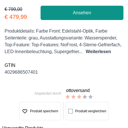
€ 799,00
Ansehen
Product information
€ 479,99
Description
Produktdetails: Farbe Front: Edelstahl-Optik, Farbe
Seitenteile: grau, Ausstattungsvariante: Wasserspender,
Top-Feature: Top-Features: NoFrost, 4-Sterne-Gefrierfach,
LED-Innenbeleuchtung, Supergefrier...
Weiterlesen
GTIN
4029686507401
ottoversand
Angeboten durch
Produkt speichern
Produkt vergleichen