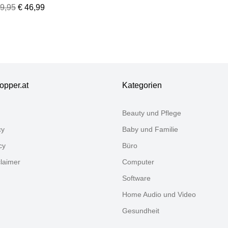
ersucker-
49,95
€ 46,99
ttwäsche
ter", beige
aun), B/L:
5cm x 220cm, 1
., 1 Stk., Soft-
rsucker, B/L:
cm x 80cm, 2,
opper.at
Kategorien
t-Seersucker,
rmaterial:
Beauty und Pflege
0% Baumwolle,
ttwäsche,
cy
Baby und Familie
ttwäsche
cy
Büro
claimer
Computer
Software
Home Audio und Video
Gesundheit