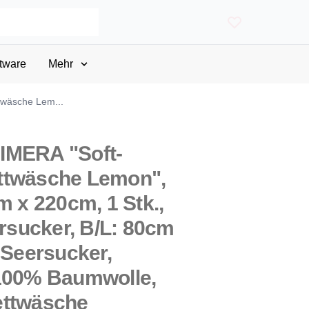
tware
Mehr
twäsche Lem...
IMERA "Soft-
ttwäsche Lemon",
m x 220cm, 1 Stk.,
ersucker, B/L: 80cm
-Seersucker,
 100% Baumwolle,
ettwäsche