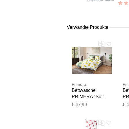
Verwandte Produkte
Primera
Pri
Bettwäsche
Be
PRIMERA "Soft-
PR
Seersucker-
Se
€ 47,99
€ 
Bettwäsche
Be
Lemon", gelb, B/L:
Dot
155cm x 220cm, 1
15
Stk., 1 Stk., Soft-
Stk