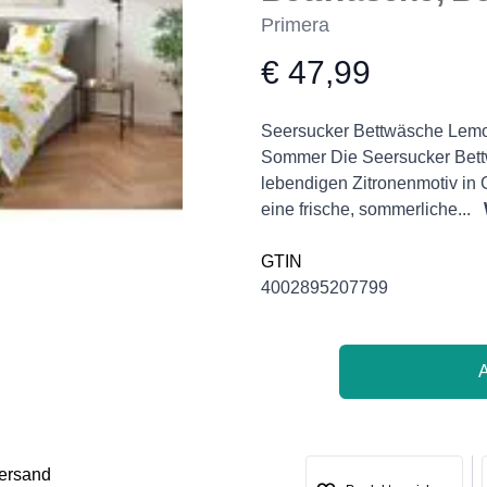
Primera
€ 47,99
Product information
Description
Seersucker Bettwäsche Lemon
Sommer Die Seersucker Bett
lebendigen Zitronenmotiv in
eine frische, sommerliche...
GTIN
4002895207799
versand