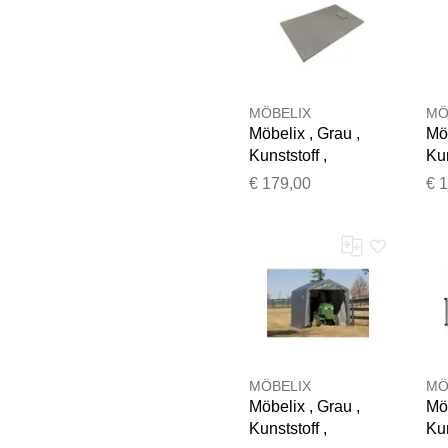
MÖBELIX
MÖ
Möbelix , Grau ,
Möb
Kunststoff ,
Kun
120x2.6x90 cm ,
90
€ 179,00
€ 
Antirutschbeschich
An
tung
tu
MÖBELIX
MÖ
Möbelix , Grau ,
Möb
Kunststoff ,
Kun