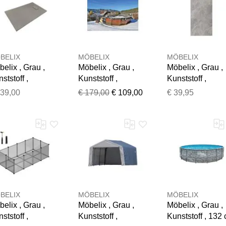
BELIX
MÖBELIX
MÖBELIX
elix , Grau ,
Möbelix , Grau ,
Möbelix , Grau ,
ststoff ,
Kunststoff ,
Kunststoff ,
x2.6x90 cm ,
700x350 cm
130x60x0.3 cm
139,00
€ 179,00
€ 109,00
€ 39,95
Vielen Dank für Ihr Feedback
tirutschbeschich
Ihr Feedback wird nun vor der Veröffentlichung von unserem 
ng
BELIX
MÖBELIX
MÖBELIX
elix , Grau ,
Möbelix , Grau ,
Möbelix , Grau ,
ststoff ,
Kunststoff ,
Kunststoff , 132