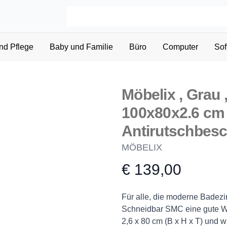
nd Pflege
Baby und Familie
Büro
Computer
Sof
Möbelix , Grau ,
100x80x2.6 cm 
Antirutschbesc
MÖBELIX
€ 139,00
Product information
Description
Für alle, die moderne Badezi
Schneidbar SMC eine gute Wa
2,6 x 80 cm (B x H x T) und w