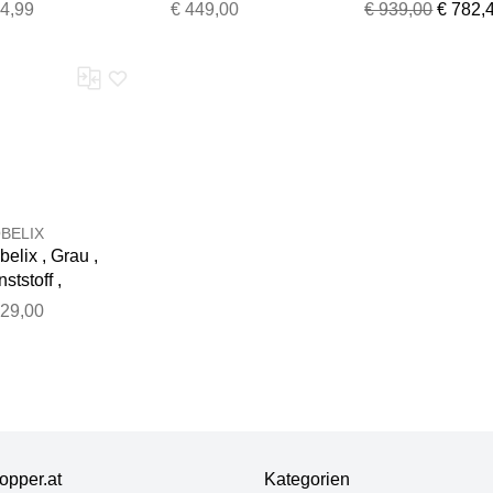
3x46x73 cm
370x260x370 cm
44,99
€ 449,00
€ 939,00
€ 782,
BELIX
elix , Grau ,
ststoff ,
x58x48 cm
129,00
opper.at
Kategorien