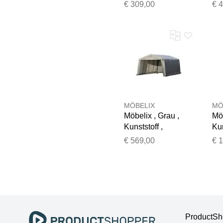
300x240x300 cm
14
€ 309,00
€ 
MÖBELIX
MÖ
Möbelix , Grau ,
Möb
Kunststoff ,
Kun
370x260x490 cm
36
€ 569,00
€ 
ProductSh