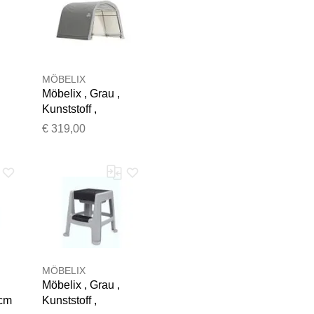
MÖBELIX
Möbelix , Grau ,
Kunststoff ,
300x240x300 cm
€ 319,00
Team geprüft.
MÖBELIX
Möbelix , Grau ,
 cm
Kunststoff ,