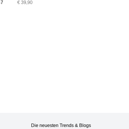
44x47x47 cm
47
€ 39,90
Die neuesten Trends & Blogs