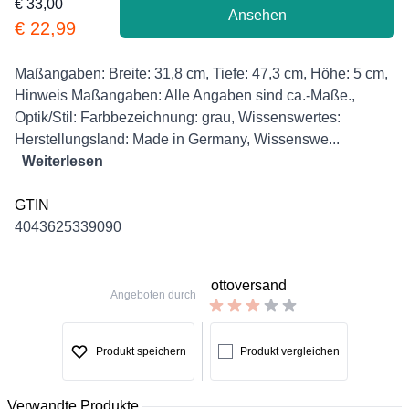
€ 33,00
Ansehen
Product information
€ 22,99
Description
Maßangaben: Breite: 31,8 cm, Tiefe: 47,3 cm, Höhe: 5 cm,
Hinweis Maßangaben: Alle Angaben sind ca.-Maße.,
Optik/Stil: Farbbezeichnung: grau, Wissenswertes:
Herstellungsland: Made in Germany, Wissenswe...
Weiterlesen
GTIN
4043625339090
ottoversand
Angeboten durch
Produkt speichern
Produkt vergleichen
Verwandte Produkte