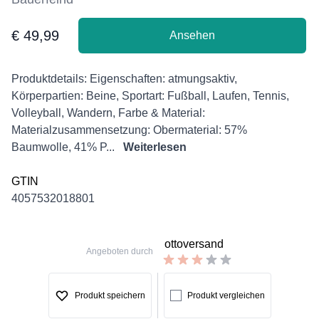
€ 49,99
Ansehen
Product information
Description
Produktdetails: Eigenschaften: atmungsaktiv,
Körperpartien: Beine, Sportart: Fußball, Laufen, Tennis,
Volleyball, Wandern, Farbe & Material:
Materialzusammensetzung: Obermaterial: 57%
Baumwolle, 41% P...
Weiterlesen
GTIN
4057532018801
ottoversand
Angeboten durch
Produkt speichern
Produkt vergleichen