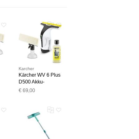
Karcher
Kärcher WV 6 Plus
D500 Akku-
Team geprüft.
Fensterreiniger
€ 69,00
weiß/schwarz -
Refurbished