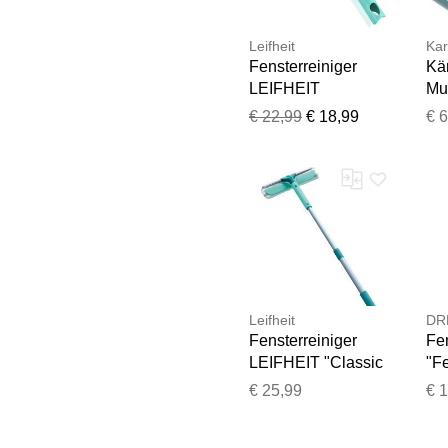
Leifheit
Kar
Fensterreiniger
Kä
LEIFHEIT
Mul
"Fenster- &
Fen
€ 22,99
€ 18,99
€ 
Rahmenwischer
sch
4in1", blau (türkis,
Re
weiß), B:34cm
H:6cm T:30cm,
Fensterreiniger,
Fensterreiniger
Leifheit
DR
Fensterreiniger
Fen
LEIFHEIT "Classic
"F
Window Cleaner
Re
€ 25,99
€ 
Telescope 155",
CC
blau (türkis),
B: