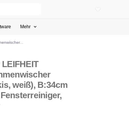
tware
Mehr
menwischer...
r LEIFHEIT
ahmenwischer
rkis, weiß), B:34cm
Fensterreiniger,