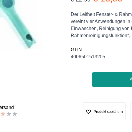
Product information
Description
Der Leifheit Fenster- & Rahm
vereint vier Anwendungen in 
Einwaschen, Reinigung von F
Rahmenreinigungsfunktion*,.
GTIN
4006501513205
versand
Produkt speichern