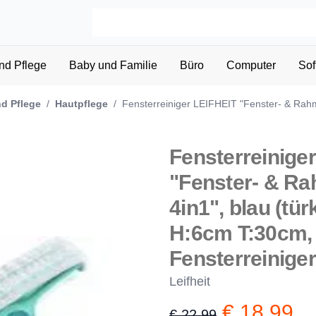
nd Pflege
Baby und Familie
Büro
Computer
Sof
d Pflege
/
Hautpflege
/
Fensterreiniger LEIFHEIT "Fenster- & Rah
Fensterreinige
"Fenster- & R
4in1", blau (tü
H:6cm T:30cm, 
Fensterreiniger
Leifheit
€ 18,99
€ 22,99