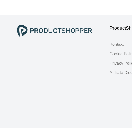
B:12cm H:121cm
H:
T:29cm,
Fen
Fensterreiniger,
Fen
Fensterreiniger,
3in1
ProductSh
Kontakt
Cookie Poli
Privacy Poli
Affiliate Dis