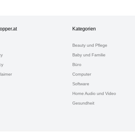
25,3cm T:0,2cm,
sterreiniger,
sterreiniger
opper.at
Kategorien
Beauty und Pflege
cy
Baby und Familie
cy
Büro
claimer
Computer
Software
Home Audio und Video
Gesundheit