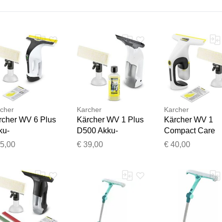
cher
Karcher
Karcher
rcher WV 6 Plus
Kärcher WV 1 Plus
Kärcher WV 1
Vielen Dank für Ihr Feedback
ku-
D500 Akku-
Compact Care
Ihr Feedback wird nun vor der Veröffentlichung von unserem 
sterreiniger
Fensterreiniger
Akku-
65,00
€ 39,00
€ 40,00
iß/schwarz -
weiß - Refurbished
Fensterreiniger
furbished
weiß/gelb -
Refurbished