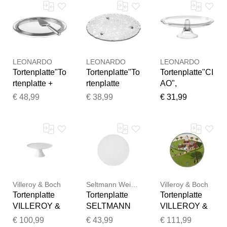
transparent",
(transparent),
H:12cm
bunt
Glas,
T:33cm
(transparent),
Servierplatten,
Ø:32cm, Glas,
Glas,
Tortenplatte
Servierplatten,
Servierplatten,
Tortenplatte,
Tortenplatte
32 cm
LEONARDO
LEONARDO
LEONARDO
Tortenplatte"To
Tortenplatte"To
Tortenplatte"CI
rtenplatte +
rtenplatte
AO",
Tortenheber
Heart ø 34.0
transparent
€ 48,99
€ 38,99
€ 31,99
Ciao ø 31,5
cm
(klar), B:33cm
cm
transparent",
H:12cm
transparent",
bunt
T:33cm
bunt
(transparent),
Ø:32cm, Glas,
(transparent),
Glas,
Servierplatten,
Glas,
Servierplatten,
Tortenplatte,
Servierplatten,
Tortenplatte
32 cm
Tortenplatte
Villeroy & Boch
Seltmann Weiden
Villeroy & Boch
Tortenplatte
Tortenplatte
Tortenplatte
VILLEROY &
SELTMANN
VILLEROY &
BOCH
WEIDEN
BOCH
€ 100,99
€ 43,99
€ 111,99