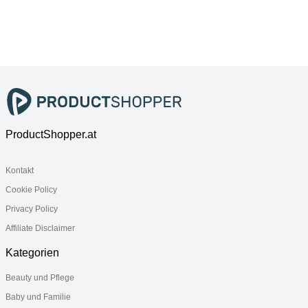
"Tortenplatte
"Tortenplatte
"Tortenplatte
For Me ø 30
Rondo/Liane ø
Charm &
cm weiß",
30,2 cm weiß",
Breakfast
weiß,
weiß,
Design Naif ø
Porzellan,
Porzellan,
29,5 cm weiß-
Servierplatten,
Servierplatten,
bunt", bunt
Tortenplatte
Tortenplatte
(weiß, bunt),
Porzellan,
Servierplatten,
ProductShopper.at
Tortenplatte
Kontakt
Cookie Policy
Privacy Policy
Affiliate Disclaimer
Kategorien
Beauty und Pflege
Baby und Familie