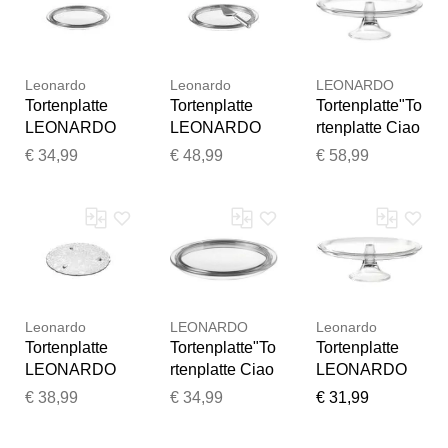
Leonardo
Leonardo
LEONARDO
Tortenplatte
Tortenplatte
Tortenplatte"To
LEONARDO
LEONARDO
rtenplatte Ciao
"Tortenplatte
"Tortenplatte +
ø 32 cm
€ 34,99
€ 48,99
€ 58,99
Ciao ø 31.5
Tortenheber
transparent",
cm
Ciao ø 31,5
bunt
transparent",
cm
(transparent),
bunt
transparent",
L:32cm, Glas,
(transparent),
bunt
Servierplatten,
Glas,
(transparent),
Tortenplatte
Vielen Dank für Ihr
Servierplatten,
Glas,
Feedback
Tortenplatte
Servierplatten,
Leonardo
LEONARDO
Leonardo
Ihr Feedback wird nun vor
Tortenplatte
Tortenplatte
Tortenplatte"To
Tortenplatte
der Veröffentlichung von
LEONARDO
rtenplatte Ciao
LEONARDO
unserem Team geprüft.
"Tortenplatte
ø 31.5 cm
"CIAO",
€ 38,99
€ 34,99
€ 31,99
Heart ø 34.0
transparent",
transparent
cm
bunt
(klar), B:33cm