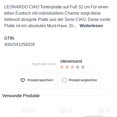
Description
LEONARDO CIAO Tortenplatte auf Fuß 32 cm Für einen
tollen Esstisch mit individuellem Charme sorgt diese
liebevoll designte Platte aus der Serie CIAO. Diese runde
Platte ist ein absolutes Must-Have. Di...
Weiterlesen
GTIN
4002541258328
ottoversand
Angeboten durch
Produkt speichern
Produkt vergleichen
Verwandte Produkte