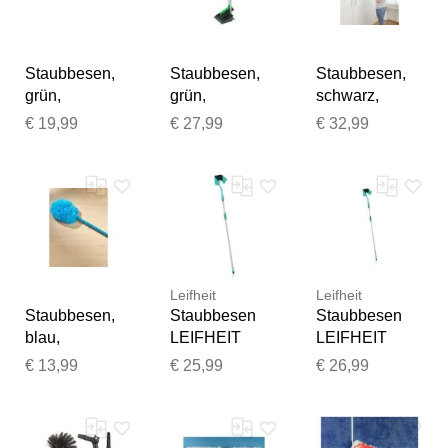
Staubbesen,
Staubbesen,
Staubbesen,
grün,
grün,
schwarz,
Materialmix,
Staubwischer,
Staubwischer,
€ 19,99
€ 27,99
€ 32,99
Staubwischer,
Staubbesen
Staubbesen
Staubbesen
Vielen Dank für Ihr
Leifheit
Leifheit
Feedback
Staubbesen,
Staubbesen
Staubbesen
Ihr Feedback wird nun vor
blau,
LEIFHEIT
LEIFHEIT
der Veröffentlichung von
Kunststoff,
"Dusty
"Dusty
€ 13,99
€ 25,99
€ 26,99
unserem Team geprüft.
Staubwischer,
Telescope
Telescope
Staubbesen
220", blau
220", blau
(türkis),
(türkis),
B:22,5cm
B:22,5cm