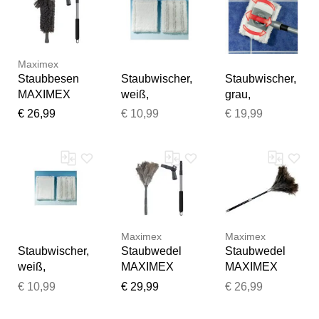
L:220cm,
L:220cm,
Kunststoff,
Kunststoff,
Stahl,
Stahl,
Staubwischer,
Staubwischer,
Maximex
Staubbesen
Staubbesen
Staubbesen
Staubwischer,
Staubwischer,
MAXIMEX
weiß,
grau,
"Ziegenhaar
Staubwischer,
Aluminium,
€ 26,99
€ 10,99
€ 19,99
mit
Staubwischer
Staubwischer,
Knickgelenk
Staubwischer
und
Teleskopstiel",
schwarz
(schwarz,
grau), B:14cm
H:169cm
Maximex
Maximex
L:8cm,
Staubwischer,
Staubwedel
Staubwedel
Kunststoff,
weiß,
MAXIMEX
MAXIMEX
Stahl,
Staubwischer,
"Straußenfede
"Straußenfede
€ 10,99
€ 29,99
€ 26,99
Staubwischer,
Staubwischer
r mit
r Staub-
Staubbesen,
Knickgelenk
Magnet",