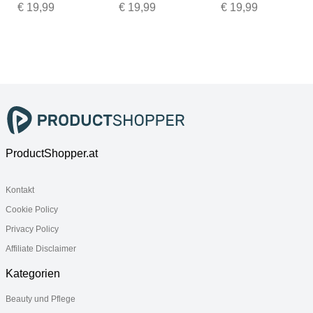
Gr. 1, orange
Gr. 1, rot
Gr. 1, grau
€ 19,99
€ 19,99
€ 19,99
(koralle),
(apricot),
(taupe),
B:50cm
B:50cm
B:50cm
L:30cm,
L:30cm,
L:30cm,
Baumwolle,
Baumwolle,
Baumwolle,
100%
100%
100%
Baumwolle,
Baumwolle,
Baumwolle,
Kissenbezüge,
Kissenbezüge,
Kissenbezüge,
Kissenhülle
Kissenhülle
Kissenhülle
ProductShopper.at
Kontakt
Cookie Policy
Privacy Policy
Affiliate Disclaimer
Kategorien
Beauty und Pflege