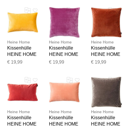
L:30cm,
B:50cm
L:30cm,
Baumwolle,
L:30cm,
Baumwolle,
100%
Baumwolle,
100%
Baumwolle,
100%
Baumwolle,
Kissenbezüge,
Baumwolle,
Kissenbezüge,
Kissenhülle
Kissenbezüge,
Kissenhülle
Kissenhülle
Heine Home
Heine Home
Heine Home
Kissenhülle
Kissenhülle
Kissenhülle
HEINE HOME
HEINE HOME
HEINE HOME
Gr. 1, gelb
Gr. 1, pink
Gr. 1, braun
€ 19,99
€ 19,99
€ 19,99
(senfgelb),
(fuchsia),
(rost), B:50cm
B:50cm
B:50cm
L:30cm,
L:30cm,
L:30cm,
Baumwolle,
Baumwolle,
Baumwolle,
100%
100%
100%
Baumwolle,
Baumwolle,
Baumwolle,
Kissenbezüge,
Kissenbezüge,
Kissenbezüge,
Kissenhülle
Kissenhülle
Kissenhülle
Heine Home
Heine Home
Heine Home
Kissenhülle
Kissenhülle
Kissenhülle
HEINE HOME
HEINE HOME
HEINE HOME