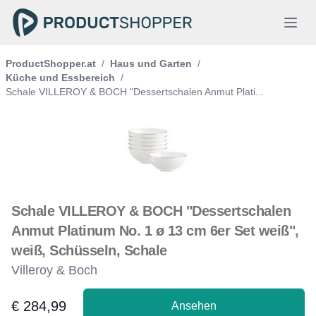
ProductShopper.at
/
Haus und Garten
/
Küche und Essbereich
/
Schale VILLEROY & BOCH "Dessertschalen Anmut Plati...
Schale VILLEROY & BOCH "Dessertschalen
Anmut Platinum No. 1 ø 13 cm 6er Set weiß",
weiß, Schüsseln, Schale
Villeroy & Boch
€ 284,99
Ansehen
Product information