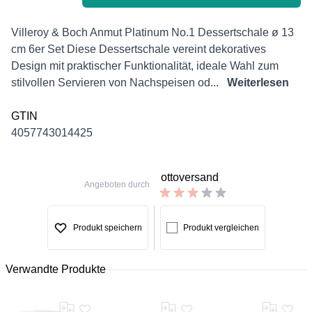
Description
Villeroy & Boch Anmut Platinum No.1 Dessertschale ø 13
cm 6er Set Diese Dessertschale vereint dekoratives
Design mit praktischer Funktionalität, ideale Wahl zum
stilvollen Servieren von Nachspeisen od...
Weiterlesen
GTIN
4057743014425
ottoversand
Angeboten durch
Produkt speichern
Produkt vergleichen
Verwandte Produkte