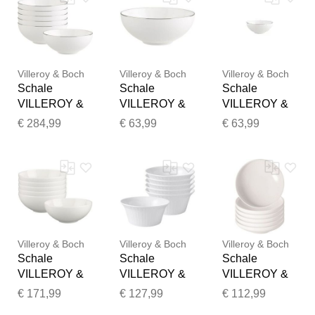
Villeroy & Boch
Villeroy & Boch
Villeroy & Boch
Schale
Schale
Schale
VILLEROY &
VILLEROY &
VILLEROY &
BOCH
BOCH
BOCH
€ 284,99
€ 63,99
€ 63,99
"Dessertschal
"Dessertschal
"Dessertschal
en Anmut
e Anmut
e Anmut
Platinum No. 1
Platinum No. 1
Platinum No. 1
ø 13 cm 6er
ø 13 cm weiß",
ø 13 cm weiß",
Set weiß",
weiß,
weiß,
weiß,
Schüsseln,
Schüsseln,
Vielen Dank für Ihr
Schüsseln,
Schale
Schale
Feedback
Schale
Villeroy & Boch
Villeroy & Boch
Villeroy & Boch
Ihr Feedback wird nun vor
Schale
Schale
Schale
der Veröffentlichung von
VILLEROY &
VILLEROY &
VILLEROY &
unserem Team geprüft.
BOCH
BOCH
BOCH
€ 171,99
€ 127,99
€ 112,99
"Dessertschal
"Dessertschal
"Dessertschal