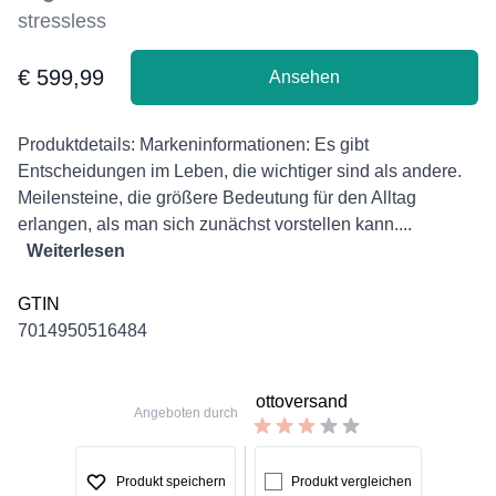
stressless
€ 599,99
Ansehen
Product information
Description
Produktdetails: Markeninformationen: Es gibt
Entscheidungen im Leben, die wichtiger sind als andere.
Meilensteine, die größere Bedeutung für den Alltag
erlangen, als man sich zunächst vorstellen kann....
Weiterlesen
GTIN
7014950516484
ottoversand
Angeboten durch
Produkt speichern
Produkt vergleichen