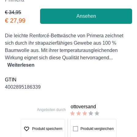
€ 34,95
Ansehen
Product information
€ 27,99
Description
Die leichte Renforcé-Bettwäsche von Primera zeichnet
sich durch ihr strapazierfähiges Gewebe aus 100 %
Baumwolle aus. Mit ihrer temperaturausgleichenden
Wirkung eignet sich diese Qualität hervorragend...
Weiterlesen
GTIN
4002895186339
ottoversand
Angeboten durch
Produkt speichern
Produkt vergleichen