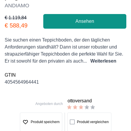
ANDIAMO
€ 1.119,84
Ansehen
Product information
€ 588,49
Description
Sie suchen einen Teppichboden, der den täglichen
Anforderungen standhält? Dann ist unser robuster und
strapazierfähiger Teppichboden die perfekte Wahl für Sie.
Er ist sowohl für den privaten als auch...
Weiterlesen
GTIN
4054564964441
ottoversand
Angeboten durch
Produkt speichern
Produkt vergleichen