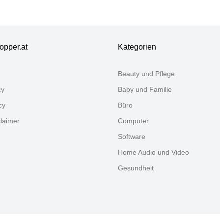
umwolle,
yacryl,
lyamid,
yester, Wolle,
hndecken,
opper.at
Kategorien
id, in
assischem
Beauty und Pflege
rodesign
cy
Baby und Familie
cy
Büro
claimer
Computer
Software
Home Audio und Video
Gesundheit