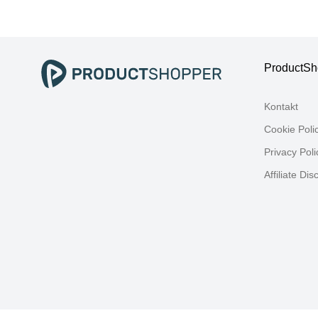
Baumwolle,
Ba
Polyacryl,
Pol
Wohndecken,
Po
Plaid, mit sanften
Pol
Pastelltönen,
Wo
ProductSh
Kuscheldecke
Pla
kl
Kontakt
Ka
Cookie Poli
Privacy Poli
Affiliate Dis