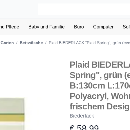
nd Pflege
Baby und Familie
Büro
Computer
Sof
 Garten
/
Bettwäsche
/
Plaid BIEDERLACK "Plaid Spring", grün (ever 
Plaid BIEDERL
Spring", grün (e
B:130cm L:170
Polyacryl, Woh
frischem Desig
Biederlack
€ 58,99