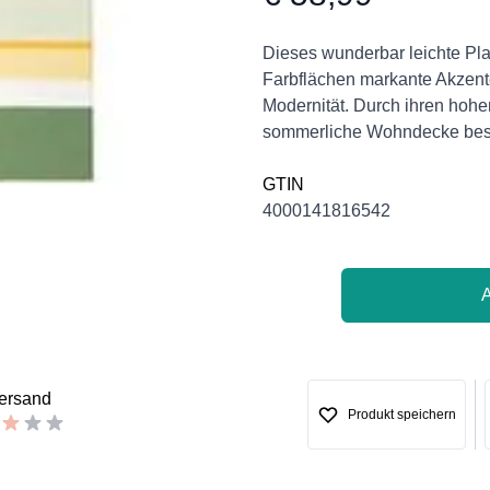
Product information
Description
Dieses wunderbar leichte Pla
Farbflächen markante Akzent
Modernität. Durch ihren hohe
sommerliche Wohndecke beso
GTIN
4000141816542
versand
Produkt speichern