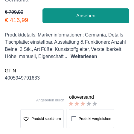
€ 799,00
Ansehen
Product information
€ 416,99
Description
Produktdetails: Markeninformationen: Germania, Details
Tischplatte: einstellbar, Ausstattung & Funktionen: Anzahl
Beine: 2 Stk., Art Füße: Kunststoffgleiter, Verstellbarkeit
Höhe: manuell, Eigenschaft...
Weiterlesen
GTIN
4005949791633
ottoversand
Angeboten durch
Produkt speichern
Produkt vergleichen