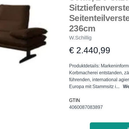
Sitztiefenverste
Seitenteilverste
236cm
W.Schillig
€ 2.440,99
Product information
Description
Produktdetails: Markeninform
Korbmacherei entstanden, zä
führenden, international ag
Europa mit Stammsitz i...
We
GTIN
4060087083897