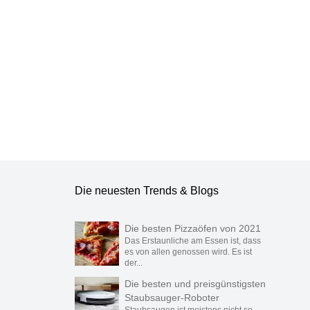
in Lederoptik,
,
Sofas, 2 5-Sitzer,
lun
Sitztiefenverstellun
g, Kopfteil- &
lun
Seitenteilverstellun
g, Breite 236cm
Die neuesten Trends & Blogs
Die besten Pizzaöfen von 2021
Das Erstaunliche am Essen ist, dass
es von allen genossen wird. Es ist
der...
Die besten und preisgünstigsten
Staubsauger-Roboter
Staubsaugen ist meistens nicht so