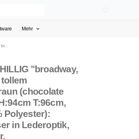
tware
Mehr
to...
CHILLIG "broadway,
 tollem
raun (chocolate
 H:94cm T:96cm,
 Polyester):
er in Lederoptik,
r,