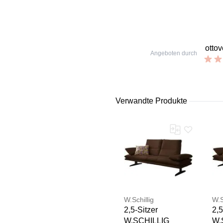
otto
Angeboten durch
Verwandte Produkte
W.Schillig
W.S
2,5-Sitzer
2,5
W.SCHILLIG
W.