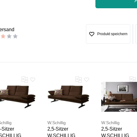
versand
Produkt speichern
Vielen Dank für Ihr Feedback
Ihr Feedback wird nun vor der Veröffentlichung von unserem 
chillig
W.Schillig
W.Schillig
-Sitzer
2,5-Sitzer
2,5-Sitzer
SCHILLIG
W.SCHILLIG
W.SCHILLIG