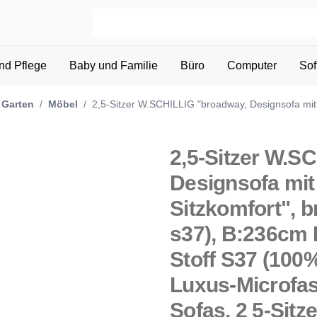
nd Pflege
Baby und Familie
Büro
Computer
Sof
 Garten
/
Möbel
/
2,5-Sitzer W.SCHILLIG "broadway, Designsofa mit 
2,5-Sitzer W.S
Designsofa mit
Sitzkomfort", b
s37), B:236cm
Stoff S37 (100%
Luxus-Microfas
Sofas, 2 5-Sitze