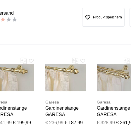
versand
Produkt speichern
Vielen Dank für Ihr Feedback
Ihr Feedback wird nun vor der Veröffentlichung von unserem 
resa
Garesa
Garesa
rdinenstange
Gardinenstange
Gardinenstange
ARESA
GARESA
GARESA
NDREA", grau
"ANDREA", grau
"ANDREA", gra
241,99
€ 199,99
€ 236,99
€ 187,99
€ 328,99
€ 261,
essingfarben),
(messingfarben),
(messingfarben)