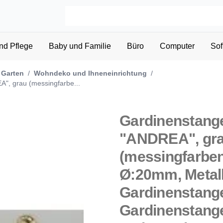
nd Pflege
Baby und Familie
Büro
Computer
Sof
 Garten
/
Wohndeko und Ihneneinrichtung
/
, grau (messingfarbe...
Gardinenstan
"ANDREA", gr
(messingfarben
Ø:20mm, Metall
Gardinenstang
Gardinenstange