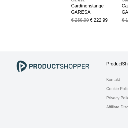
Gardinenstange
Ga
GARESA
G
"ANDREA", grau
"A
€ 268,99
€ 222,99
€ 
(messingfarben),
(m
L:400cm Ø:20mm,
L:
Metall,
Met
Gardinenstangen,
Ga
Gardinenstange,
Ga
Vorhanggarnitur,
Vor
verlängerbar,
ver
ProductSh
Endknopf Profil
End
groß, mit Ringen
gro
Kontakt
Cookie Poli
Privacy Poli
Affiliate Dis