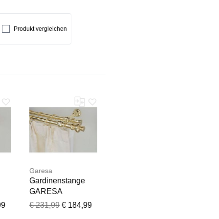
Produkt vergleichen
Team geprüft.
Garesa
Gardinenstange
GARESA
u
"ANDREA", grau
99
€ 231,99
€ 184,99
,
(messingfarben),