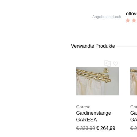
otto
Angeboten durch
Verwandte Produkte
Garesa
Ga
Gardinenstange
Ga
GARESA
G
"ANDREA", grau
"A
€ 333,99
€ 264,99
€ 
(messingfarben),
(m