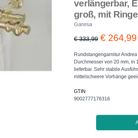
verlängerbar, E
groß, mit Ring
Garesa
€ 264,99
€ 333,99
Product information
Description
Rundstangengarnitur Andre
Durchmesser von 20 mm, in 1
lieferbar. Sehr stabile Ausfü
mittelschwere Vorhänge geeig
GTIN
9002777176316