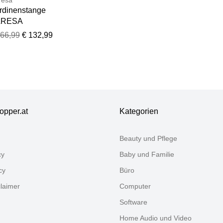
rdinenstange
ARESA
NDREA", grau
166,99
€ 132,99
essingfarben),
180cm Ø:20mm,
all,
rdinenstangen,
rdinenstange,
hanggarnitur,
längerbar,
opper.at
Kategorien
knopf Profil
ß, mit Ringen
Beauty und Pflege
cy
Baby und Familie
cy
Büro
claimer
Computer
Software
Home Audio und Video