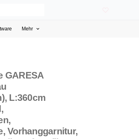
tware
Mehr
ge GARESA
au
), L:360cm
,
en,
, Vorhanggarnitur,