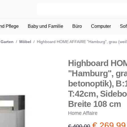
nd Pflege
Baby und Familie
Büro
Computer
Sof
 Garten
/
Möbel
/
Highboard HOME AFFAIRE "Hamburg", grau (weiß,
Highboard HO
"Hamburg", gra
betonoptik), 
T:42cm, Sidebo
Breite 108 cm
Home Affaire
€ 269,99
€ 400,00