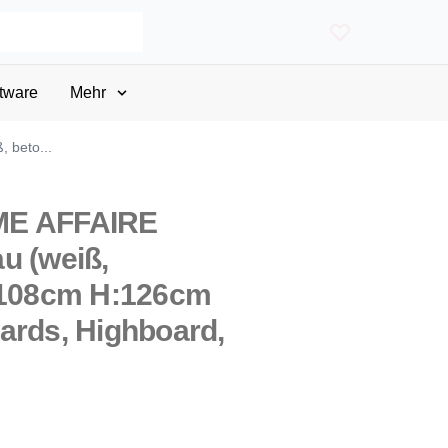
tware
Mehr
 beto...
ME AFFAIRE
u (weiß,
B:108cm H:126cm
ards, Highboard,