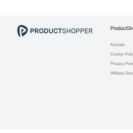
T:42cm,
T:
Sideboards,
Hol
Highboard, Breite
Si
108 cm
Hi
ProductSh
Kontakt
Cookie Poli
Privacy Poli
Affiliate Dis