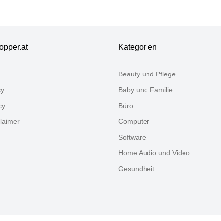
44,2cm,
zwerkstoff,
deboards,
ghboard
opper.at
Kategorien
Beauty und Pflege
cy
Baby und Familie
cy
Büro
claimer
Computer
Software
Home Audio und Video
Gesundheit