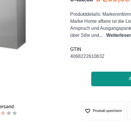
Product information
Description
Produktdetails: Markeninform
Marke Home affaire ist die 
Anspruch und Ausgangspunkt 
über Stile und...
Weiterlese
GTIN
4068222610632
versand
Produkt speichern