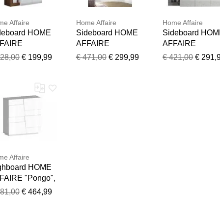
e Affaire
Home Affaire
Home Affaire
deboard HOME
Sideboard HOME
Sideboard HO
FAIRE
AFFAIRE
AFFAIRE
amburg", weiß
"Hamburg", grau
"Hamburg", gra
328,00
€ 199,99
€ 471,00
€ 299,99
€ 421,00
€ 291,
iß, mercure),
(weiß, betonoptik),
(weiß, betonopti
108cm H:93cm
B:184cm H:93cm
B:146cm H:93c
42cm,
T:42cm,
T:42cm,
deboards,
Sideboards,
Sideboards,
eboard, Breite
Sideboard, Breite
Sideboard, Brei
8 cm
184 cm
146 cm
e Affaire
ghboard HOME
FAIRE "Pongo",
iß (weiß
681,00
€ 464,99
chglanz),
120cm H:126cm