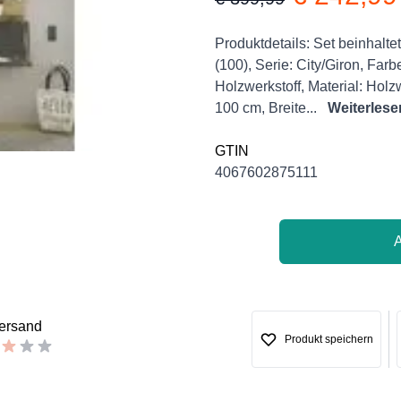
Product information
Description
Produktdetails: Set beinhalt
(100), Serie: City/Giron, Farb
Holzwerkstoff, Material: Holz
100 cm, Breite...
Weiterlese
GTIN
4067602875111
versand
Produkt speichern