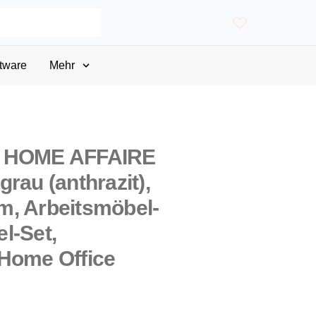
tware
Mehr
t HOME AFFAIRE
rau (anthrazit),
m, Arbeitsmöbel-
l-Set,
Home Office