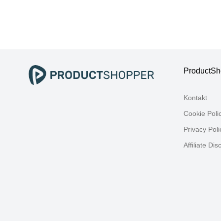
weiß, B:360cm
we
H:170cm T:40cm,
H:
Arbeitsmöbel-Sets,
Ar
Büromöbel-Set,
Bü
Wandsekretär,
Wa
Home Office
Ho
ProductSh
Kontakt
Cookie Poli
Privacy Poli
Affiliate Dis