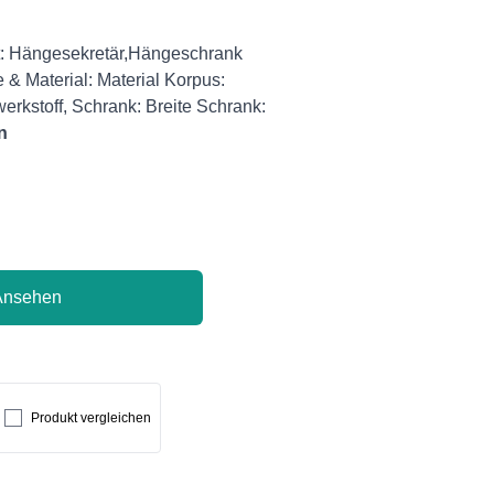
et: Hängesekretär,Hängeschrank
e & Material: Material Korpus:
werkstoff, Schrank: Breite Schrank:
n
Ansehen
Produkt vergleichen