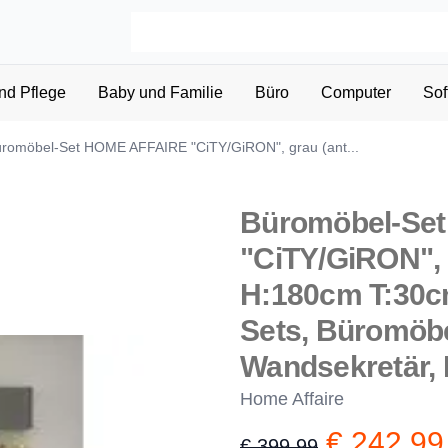
nd Pflege
Baby und Familie
Büro
Computer
Sof
romöbel-Set HOME AFFAIRE "CiTY/GiRON", grau (ant...
Büromöbel-Se
"CiTY/GiRON", g
H:180cm T:30c
Sets, Büromöbe
Wandsekretär, 
Home Affaire
€ 242,99
€ 399,99