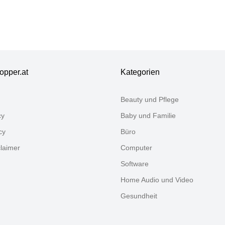
iß, B:250cm
158cm T:40cm,
beitsmöbel-Sets,
romöbel-Set,
ndsekretär,
me Office
opper.at
Kategorien
Beauty und Pflege
cy
Baby und Familie
cy
Büro
claimer
Computer
Software
Home Audio und Video
Gesundheit