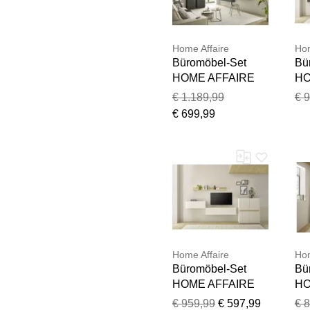
Home Affaire
Hom
Büromöbel-Set
Bü
HOME AFFAIRE
HO
"CiTY/GiRON",
"C
€ 1.189,99
€ 
grau (anthrazit),
gra
€ 699,99
B:380cm H:170cm
B:
T:40cm,
T:
Arbeitsmöbel-Sets,
Ar
Büromöbel-Set,
Bü
Home Office, mit
Wa
Wandsekretär
Ho
Home Affaire
Hom
Büromöbel-Set
Bü
HOME AFFAIRE
HO
"CiTY/GiRON",
"C
€ 959,99
€ 597,99
€ 