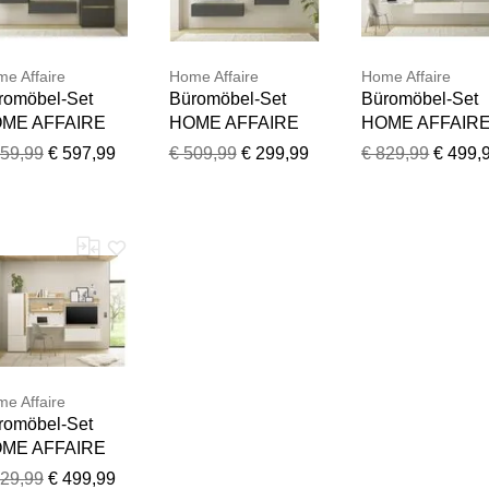
e Affaire
Home Affaire
Home Affaire
romöbel-Set
Büromöbel-Set
Büromöbel-Set
ME AFFAIRE
HOME AFFAIRE
HOME AFFAIR
iTY/GiRON",
"CiTY/GiRON",
"CiTY/GiRON",
959,99
€ 597,99
€ 509,99
€ 299,99
€ 829,99
€ 499,
u (anthrazit),
grau (anthrazit),
weiß, B:350cm
360cm H:170cm
H:170cm T:30cm,
H:180cm T:30cm
40cm,
Arbeitsmöbel-Sets,
Arbeitsmöbel-Se
beitsmöbel-Sets,
Büromöbel-Set,
Büromöbel-Set,
romöbel-Set,
Home Office
Home Office
ndsekretär,
me Office
e Affaire
romöbel-Set
ME AFFAIRE
iTY/GiRON",
829,99
€ 499,99