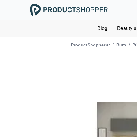
Blog
Beauty u
ProductShopper.at
/
Büro
/
Bü