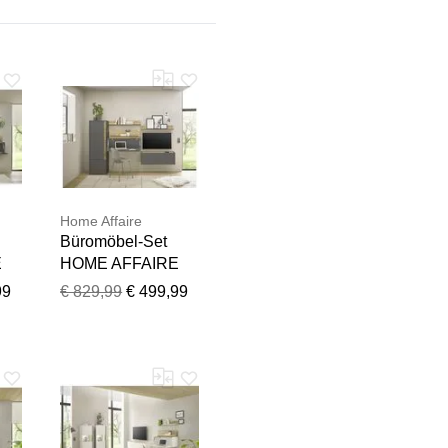
Home Affaire
Büromöbel-Set
E
HOME AFFAIRE
"CiTY/GiRON",
Team geprüft.
99
€ 829,99
€ 499,99
grau (anthrazit),
cm
B:250cm H:158cm
T:40cm,
ts,
Arbeitsmöbel-Sets,
Büromöbel-Set,
Wandsekretär,
Home Office