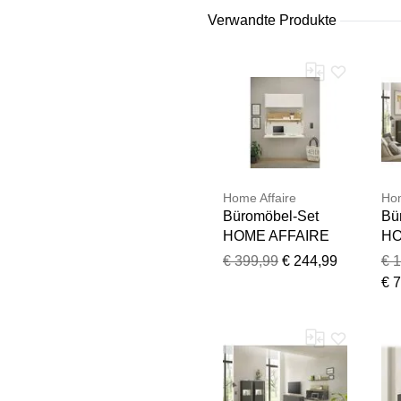
Verwandte Produkte
Home Affaire
Hom
Büromöbel-Set
Bü
HOME AFFAIRE
HO
"CiTY/GiRON",
"C
€ 399,99
€ 244,99
€ 
weiß, H:180cm
gra
€ 
T:30cm,
B:
Arbeitsmöbel-Sets,
T:
Büromöbel-Set,
Ar
Wandsekretär,
Bü
Home Office
Ho
Wa