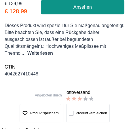
€ 139,99
Ansehen
Product information
€ 128,99
Description
Dieses Produkt wird speziell für Sie maßgenau angefertigt.
Bitte beachten Sie, dass eine Rückgabe daher
ausgeschlossen ist (außer bei begründeten
Qualitätsmängeln).: Hochwertiges Maßplissee mit
Thermo...
Weiterlesen
GTIN
4042627410448
ottoversand
Angeboten durch
Produkt speichern
Produkt vergleichen