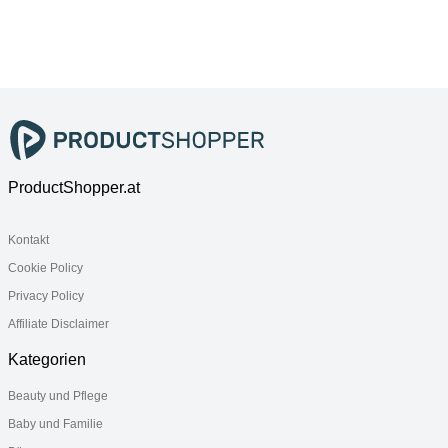
(vert), LIKE.
& BOCH,
(vert), LIKE.
BY VILLEROY
Schüsseln,
BY VILLEROY
& BOCH,
Schale
& BOCH,
Schüsseln,
Schüsseln,
Schale
Schale
ProductShopper.at
Kontakt
Cookie Policy
Privacy Policy
Affiliate Disclaimer
Kategorien
Beauty und Pflege
Baby und Familie