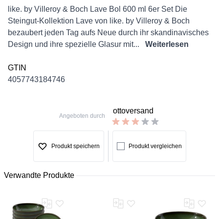
Description
like. by Villeroy & Boch Lave Bol 600 ml 6er Set Die
Steingut-Kollektion Lave von like. by Villeroy & Boch
bezaubert jeden Tag aufs Neue durch ihr skandinavisches
Design und ihre spezielle Glasur mit...
Weiterlesen
GTIN
4057743184746
ottoversand
Angeboten durch
Produkt speichern
Produkt vergleichen
Verwandte Produkte