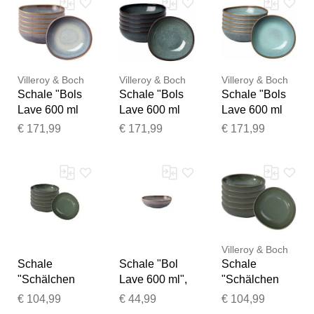
& BOCH,
& BOCH,
& BOCH,
Schüsseln,
Schüsseln,
Schüsseln,
Schale
Schale
Schale
Villeroy & Boch
Villeroy & Boch
Villeroy & Boch
Schale "Bols
Schale "Bols
Schale "Bols
Lave 600 ml
Lave 600 ml
Lave 600 ml
6er Set",
6er Set", grau
6er Set", blau
€ 171,99
€ 171,99
€ 171,99
beige, LIKE.
(gris), LIKE.
(glacé), LIKE.
BY VILLEROY
BY VILLEROY
BY VILLEROY
& BOCH,
& BOCH,
& BOCH,
Schüsseln,
Schüsseln,
Schüsseln,
Schale
Schale
Schale
Villeroy & Boch
Schale
Schale "Bol
Schale
"Schälchen
Lave 600 ml",
"Schälchen
Lave 60 ml 6er
beige, LIKE.
Lave 60 ml 6er
€ 104,99
€ 44,99
€ 104,99
Set", grün
BY VILLEROY
Set", grün