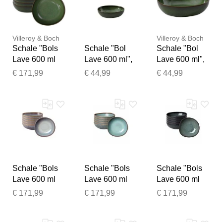
Villeroy & Boch
Villeroy & Boch
Schale "Bols
Schale "Bol
Schale "Bol
Lave 600 ml
Lave 600 ml",
Lave 600 ml",
6er Set", grün
grün (vert),
grün (vert),
€ 171,99
€ 44,99
€ 44,99
(vert), LIKE.
LIKE. BY
LIKE. BY
BY VILLEROY
VILLEROY &
VILLEROY &
& BOCH,
BOCH,
BOCH,
Schüsseln,
Schüsseln,
Schüsseln,
Schale
Schale
Schale
Vielen Dank für Ihr
Feedback
Ihr Feedback wird nun vor
Schale "Bols
Schale "Bols
Schale "Bols
der Veröffentlichung von
Lave 600 ml
Lave 600 ml
Lave 600 ml
6er Set",
6er Set", blau
6er Set", grau
unserem Team geprüft.
€ 171,99
€ 171,99
€ 171,99
beige, LIKE.
(glacé), LIKE.
(gris), LIKE.
BY VILLEROY
BY VILLEROY
BY VILLEROY