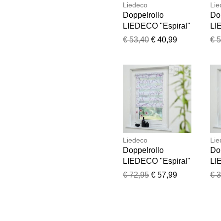
Liedeco
Lie
Doppelrollo
Do
LIEDECO "Espiral"
LI
Gr. 9, blau (blau,
Gr.
€ 53,40
€ 40,99
€ 
weiß, weiß),
wei
B:80cm H:160cm,
B:
Kunststoff,
Kun
Polyester, Rollos,
Pol
Doppelrollo
Do
Liedeco
Lie
Doppelrollo
Do
LIEDECO "Espiral"
LI
Gr. 2, bunt (blau,
Gr.
€ 72,95
€ 57,99
€ 
pink, weiß, weiß),
pin
B:120cm H:160cm,
B:
Kunststoff,
Kun
Polyester, Rollos,
Pol