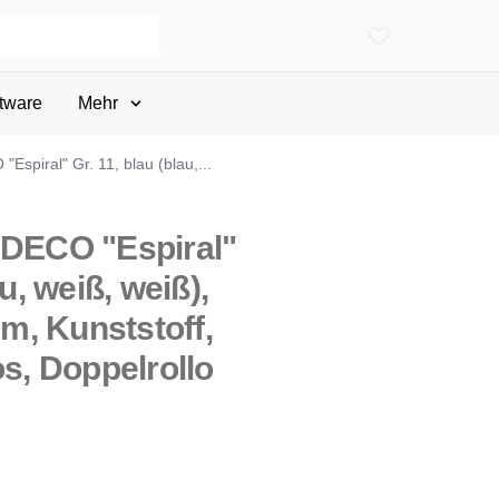
tware
Mehr
Espiral" Gr. 11, blau (blau,...
EDECO "Espiral"
au, weiß, weiß),
, Kunststoff,
os, Doppelrollo