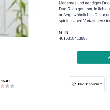
Description
Modernes und trendiges Duo-
Duo-Rollo genannt, in lichtd
außergewöhnliches Dekor un
spielerischen Variationen sind
GTIN
4016318413896
versand
Produkt speichern