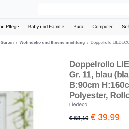
nd Pflege
Baby und Familie
Büro
Computer
Sof
 Garten
/
Wohndeko und Ihneneinrichtung
/
Doppelrollo LIEDECO "
Doppelrollo LI
Gr. 11, blau (bl
B:90cm H:160cm
Polyester, Roll
Liedeco
€ 39,99
€ 58,10
Product information