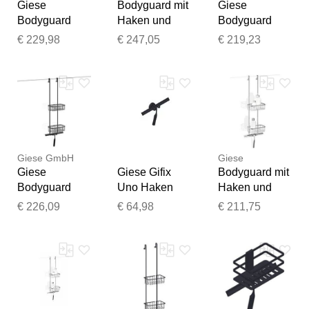
Giese
Bodyguard mit
Giese
Bodyguard
Haken und
Bodyguard
30428-14 mit
Wischer,
Duschkorb
€ 229,98
€ 247,05
€ 219,23
Haken und
Accessoires,
30428-02 mit
Wischer,
30428-14,
Haken und
schwarz matt
schwarz matt -
Glasabzieher,
schwarz matt
zum
Einhängen
Giese GmbH
Giese
Vielen Dank für Ihr
Giese
Giese Gifix
Bodyguard mit
Feedback
Bodyguard
Uno Haken
Haken und
Ihr Feedback wird nun vor
30428-14 mit
33025-14 mit
Wischer,
€ 226,09
€ 64,98
€ 211,75
Haken und
Wischer,
Accessoires,
der Veröffentlichung von
Wischer,
schwarz matt
30428-02,
unserem Team geprüft.
schwarz matt
chrom - chrom