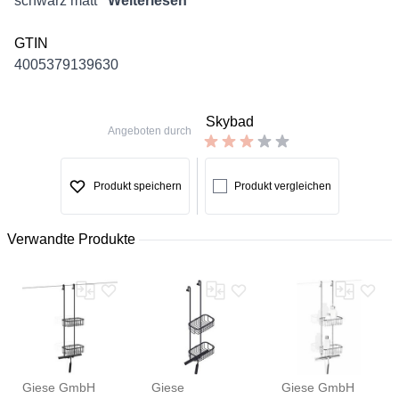
schwarz matt
Weiterlesen
GTIN
4005379139630
Skybad
Angeboten durch
Produkt speichern
Produkt vergleichen
Verwandte Produkte
Giese GmbH
Giese
Giese GmbH