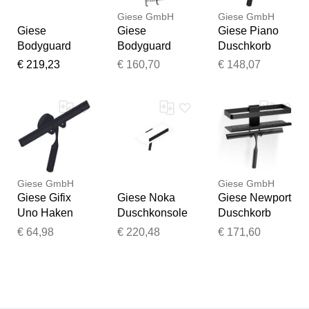
Giese GmbH
Giese GmbH
Giese
Giese
Giese Piano
Bodyguard
Bodyguard
Duschkorb
Duschkorb
Duschkorb
30762-14 mit
€ 219,23
€ 160,70
€ 148,07
30428-02 mit
30429-14 mit
Haken und
Haken und
Haken, zum
Wischer,
Glasabzieher,
Einhängen,
schwarz matt
zum
schwarz matt
Einhängen
Giese GmbH
Giese GmbH
Giese Gifix
Giese Noka
Giese Newport
Uno Haken
Duschkonsole
Duschkorb
33025-14 mit
50820-14 mit
30820-14 für
€ 64,98
€ 220,48
€ 171,60
Wischer,
Haken und
Rasierer,
schwarz matt
Wischer,
Haken +
schwarz matt,
Wischer,
Material
schwarz matt
Corian glacier