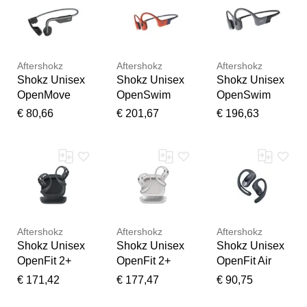
Aftershokz
Aftershokz
Aftershokz
Shokz Unisex
Shokz Unisex
Shokz Unisex
OpenMove
OpenSwim
OpenSwim
grau
Pro rot
Pro grau
€ 80,66
€ 201,67
€ 196,63
Aftershokz
Aftershokz
Aftershokz
Shokz Unisex
Shokz Unisex
Shokz Unisex
OpenFit 2+
OpenFit 2+
OpenFit Air
schwarz
grau
schwarz
€ 171,42
€ 177,47
€ 90,75