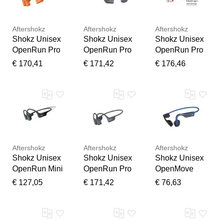
Aftershokz
Aftershokz
Aftershokz
Shokz Unisex
Shokz Unisex
Shokz Unisex
OpenRun Pro
OpenRun Pro
OpenRun Pro
2 orange
2 Mini schwarz
2 EK Edition
€ 170,41
€ 171,42
€ 176,46
orange
Vielen Dank für Ihr
Aftershokz
Aftershokz
Aftershokz
Feedback
Shokz Unisex
Shokz Unisex
Shokz Unisex
Ihr Feedback wird nun vor
OpenRun Mini
OpenRun Pro
OpenMove
der Veröffentlichung von
2 schwarz
blau
€ 127,05
€ 171,42
€ 76,63
unserem Team geprüft.