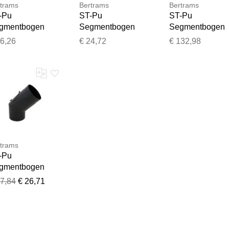
trams
Bertrams
Bertrams
-Pu
ST-Pu
ST-Pu
gmentbogen
Segmentbogen
Segmentbogen
SB45-225L 45°,
08SB45-120L 45°,
08SB45-300L 45
96,26
€ 24,72
€ 132,98
5 mm,
120 mm,
300 mm,
schweißt,
geschweißt,
geschweißt,
verbeschichtet,
pulverbeschichtet,
pulverbeschichte
hwarz
schwarz
schwarz
trams
-Pu
gmentbogen
SBRV45-160L
67,84
€ 26,71
°, 160 mm,
schweißt,
verbeschichtet,
hwarz,