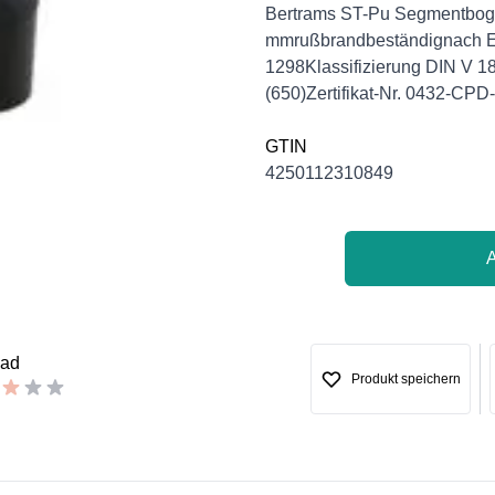
Description
Bertrams ST-Pu Segmentbog
mmrußbrandbeständignach E
1298Klassifizierung DIN V 1
(650)Zertifikat-Nr. 0432-CP
GTIN
4250112310849
bad
Produkt speichern