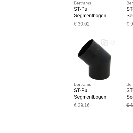
Bertrams
Ber
ST-Pu
ST
Segmentbogen
Se
08SB45-200L 45°,
08
€ 30,02
€ 
200 mm,
22
geschweißt,
ge
pulverbeschichtet,
pul
schwarz
sc
Bertrams
Ber
ST-Pu
ST
Segmentbogen
Se
08SB45-180L 45°,
08
€ 29,16
€ 
180 mm,
45
geschweißt,
ge
pulverbeschichtet,
pul
schwarz
sc