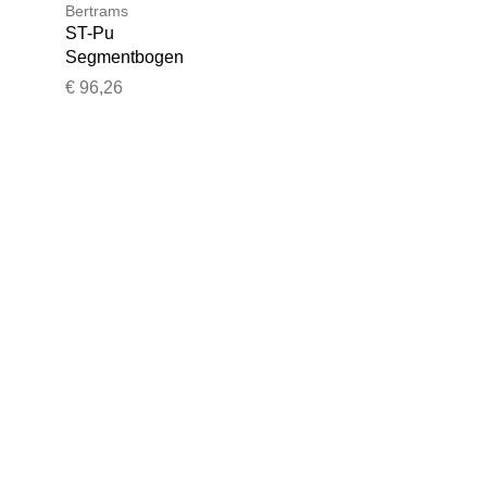
Bertrams
ST-Pu
Segmentbogen
°,
08SB45-250L 45°,
€ 96,26
250 mm,
geschweißt,
t,
pulverbeschichtet,
schwarz