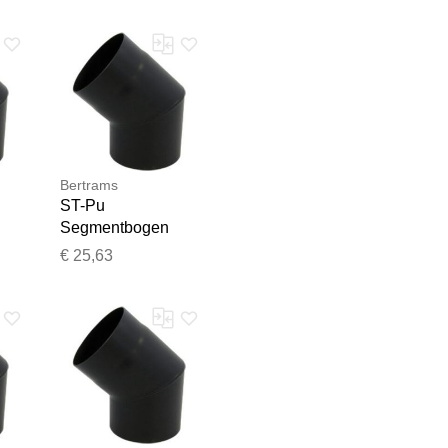
Bertrams
ST-Pu
Segmentbogen
Team geprüft.
°,
08SB45-150L 45°,
€ 25,63
150 mm,
geschweißt,
t,
pulverbeschichtet,
schwarz