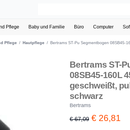
nd Pflege
Baby und Familie
Büro
Computer
Sof
d Pflege
/
Hautpflege
/
Bertrams ST-Pu Segmentbogen 08SB45-160
Bertrams ST-P
08SB45-160L 4
geschweißt, pu
schwarz
Bertrams
€ 26,81
€ 67,09
Product information