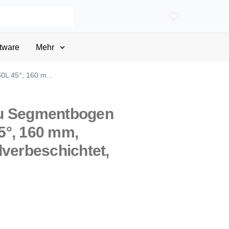
tware
Mehr
L 45°, 160 m...
u Segmentbogen
5°, 160 mm,
lverbeschichtet,