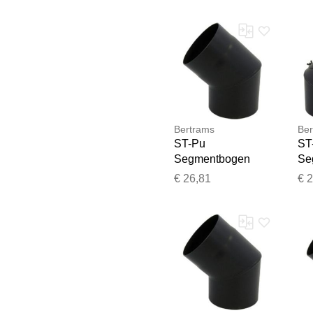
Bertrams
Ber
ST-Pu
ST
Segmentbogen
Se
08SB45-160L 45°,
08
€ 26,81
€ 
160 mm,
45
geschweißt,
ge
pulverbeschichtet,
pul
schwarz
sc
Re