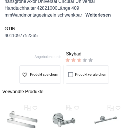
Description
hansgrohe Axor Universal Circular Universal
Handtuchhalter 42821000Länge 409
mmWandmontageeinzeln schwenkbar
Weiterlesen
GTIN
4011097752365
Skybad
Angeboten durch
Produkt speichern
Produkt vergleichen
Verwandte Produkte