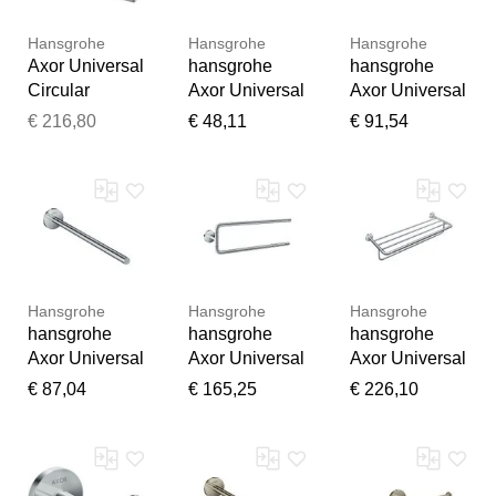
Hansgrohe
Hansgrohe
Hansgrohe
Axor Universal
hansgrohe
hansgrohe
Circular
Axor Universal
Axor Universal
Universal
Circular
Circular
€ 216,80
€ 48,11
€ 91,54
Handtuchhalte
Handtuckhake
Papierrollenha
r 42821000
n 42812000
lter 42857000
doppelt, chrom
chrom, doppelt
doppelt,
Wandmontage,
chrom
Vielen Dank für Ihr
Hansgrohe
Hansgrohe
Hansgrohe
Feedback
hansgrohe
hansgrohe
hansgrohe
Ihr Feedback wird nun vor
Axor Universal
Axor Universal
Axor Universal
der Veröffentlichung von
Circular
Circular
Circular
€ 87,04
€ 165,25
€ 226,10
unserem Team geprüft.
Handtuchhalte
Handtuchhalte
Handtuchabla
r 42826000
r 42822000
ge 42843000
354mm,
490mm,
655x250mm,
Wandmontage,
zweiarmig,
mit