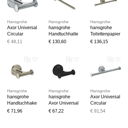
chrom
Wandmontage,
Handtuchhalte
chrom
r,
Wandmontage,
chrom
Hansgrohe
Hansgrohe
Hansgrohe
Axor Universal
hansgrohe
hansgrohe
Circular
Handtuchhalte
Toilettenpapier
Handtuckhake
r 42826830
halter doppelt
€ 48,11
€ 130,60
€ 136,15
n 42812000
Axor Universal
42857830
chrom, doppelt
Circular PN
Axor Universal
Circular PN
Hansgrohe
Hansgrohe
Hansgrohe
hansgrohe
hansgrohe
Axor Universal
Handtuchhake
Axor Universal
Circular
n doppelt
Circular
Papierrollenha
€ 71,96
€ 67,22
€ 91,54
42812830
Handtuckhake
lter 42857000
Axor Universal
n 42812670
doppelt,