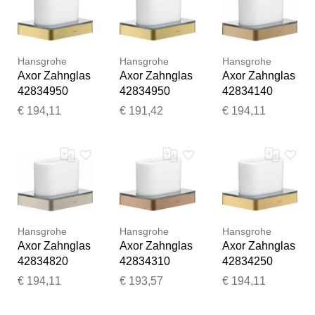
Hansgrohe
Hansgrohe
Hansgrohe
Axor Zahnglas
Axor Zahnglas
Axor Zahnglas
42834950
42834950
42834140
Glas,
Glas,
Glas,
€ 194,11
€ 191,42
€ 194,11
Wandmontage,
Wandmontage,
Wandmontage,
brushed brass
brushed brass
brushed
bronze
Vielen Dank für Ihr
Feedback
Hansgrohe
Hansgrohe
Hansgrohe
Ihr Feedback wird nun vor
Axor Zahnglas
Axor Zahnglas
Axor Zahnglas
der Veröffentlichung von
42834820
42834310
42834250
unserem Team geprüft.
Glas,
Glas,
Glas,
€ 194,11
€ 193,57
€ 194,11
Wandmontage,
Wandmontage,
Wandmontage,
brushed nickel
brushed red
brushed gold