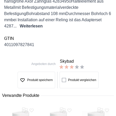
Description
hansgrohe Axor Zahnglas 42834950Halteelement aus
Metallmit Befestigungsmaterialverdeckte
BefestigungBohrabstand 108 mmDurchmesser Bohrloch 6
mmbei Installation auf einer Reling ist das Adapterset
4287...
Weiterlesen
GTIN
4011097827841
Skybad
Angeboten durch
Produkt speichern
Produkt vergleichen
Verwandte Produkte