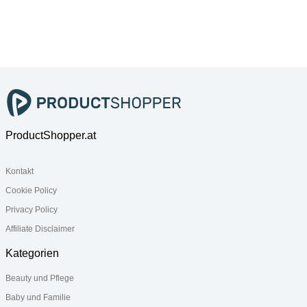
42604950
Glas,
Glas,
Glas,
Wandmontage,
Wandmontage,
Wandmontage,
brushed
brushed nickel
brushed brass
bronze
ProductShopper.at
Kontakt
Cookie Policy
Privacy Policy
Affiliate Disclaimer
Kategorien
Beauty und Pflege
Baby und Familie