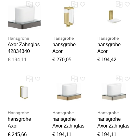
gold
optic
Hansgrohe
Hansgrohe
Hansgrohe
Axor Zahnglas
hansgrohe
hansgrohe
42834340
Axor
Axor
Glas,
Lotionsspende
Seifenschale
€ 194,11
€ 270,05
€ 194,42
Wandmontage,
r 42610950
42605950
brushed black
Glas,
Glas,
chrome
Wandmontage,
Wandmontage,
brushed brass
brushed brass
Hansgrohe
Hansgrohe
Hansgrohe
hansgrohe
hansgrohe
hansgrohe
Axor
Axor Zahnglas
Axor Zahnglas
Zahnbecher
42834140
42834820
€ 245,66
€ 194,11
€ 194,11