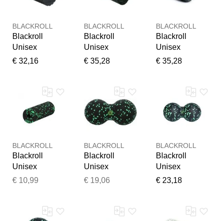
BLACKROLL
BLACKROLL
BLACKROLL
Blackroll
Blackroll
Blackroll
Unisex
Unisex
Unisex
Blackroll
Blackroll
Blackroll Twin
€ 32,16
€ 35,28
€ 35,28
Groove
Standard 45
schwarz
Standard
cm schwarz
schwarz
Vielen Dank für Ihr
BLACKROLL
BLACKROLL
BLACKROLL
Feedback
Blackroll
Blackroll
Blackroll
Ihr Feedback wird nun vor
Unisex
Unisex
Unisex
der Veröffentlichung von
Blackroll Mini
Blackroll
Blackroll
€ 10,99
€ 19,06
€ 23,18
unserem Team geprüft.
schwarz
DuoBall 8 cm
DuoBall 12 cm
schwarz
schwarz