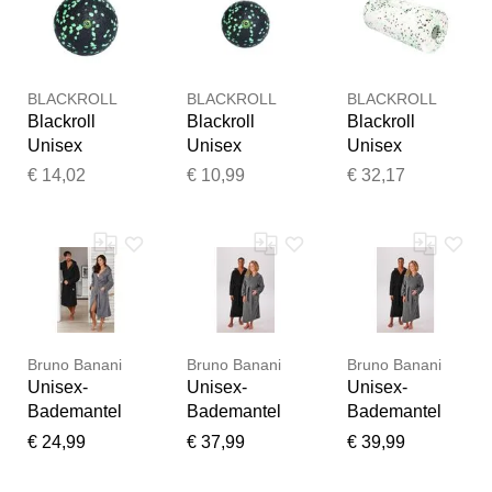
BLACKROLL
BLACKROLL
BLACKROLL
Blackroll
Blackroll
Blackroll
Unisex
Unisex
Unisex
Blackroll Ball
Blackroll Ball 8
Blackroll Med
€ 14,02
€ 10,99
€ 32,17
12 cm schwarz
cm schwarz
bunt
Bruno Banani
Bruno Banani
Bruno Banani
Unisex-
Unisex-
Unisex-
Bademantel
Bademantel
Bademantel
BRUNO
BRUNO
BRUNO
€ 24,99
€ 37,99
€ 39,99
BANANI
BANANI
BANANI
"Robby, ideal
"Robby, ideal
"Robby, ideal