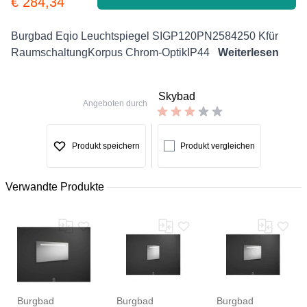
€ 284,34
Description
Burgbad Eqio Leuchtspiegel SIGP120PN2584250 Kfür
RaumschaltungKorpus Chrom-OptikIP44
Weiterlesen
Skybad
Angeboten durch
Produkt speichern
Produkt vergleichen
Verwandte Produkte
Burgbad
Burgbad
Burgbad