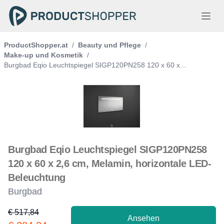
ProductShopper.at
/
Beauty und Pflege
/
Make-up und Kosmetik
/
Burgbad Eqio Leuchtspiegel SIGP120PN258 120 x 60 x...
Burgbad Eqio Leuchtspiegel SIGP120PN258
120 x 60 x 2,6 cm, Melamin, horizontale LED-
Beleuchtung
Burgbad
€ 517,84
Ansehen
Product information