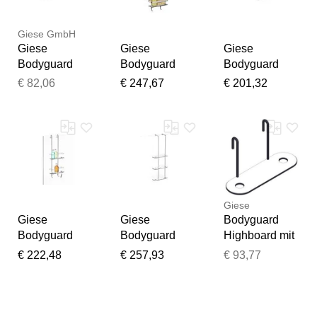
Giese GmbH
Giese
Giese
Giese
Bodyguard
Bodyguard
Bodyguard
Highboard
Newport
Duschkorb
€ 82,06
€ 247,67
€ 201,32
30455-02
Duschkorb
30460-02
chrom, mit
30720-02
chrom, mit
Halter für
chrom, mit
seitlichem
Rasierer
Halter für
Halter für
Rasierer
Rasierer
Giese
Giese
Giese
Bodyguard
Bodyguard
Bodyguard
Highboard mit
Duschkorb
Duschkorb
Halter für
€ 222,48
€ 257,93
€ 93,77
30450-02
30462-02
Rasierer,
chrom, mit
chrom, mit
Accessoires,
Halter für
seitlichem
30455-14,
Rasierer, zum
Halter für
schwarz matt -