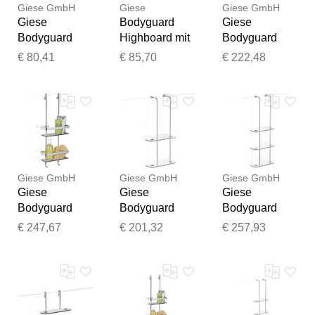
Giese GmbH
Giese
Giese GmbH
Giese
Bodyguard
Giese
Bodyguard
Highboard mit
Bodyguard
Highboard
Halter für
Duschkorb
€ 80,41
€ 85,70
€ 222,48
30455-02
Rasierer,
30450-02
chrom, mit
Accessoires,
chrom, mit
Halter für
30455-02,
Halter für
Rasierer
chrom - chrom
Rasierer, zum
Einhängen
Giese GmbH
Giese GmbH
Giese GmbH
Vielen Dank für Ihr
Giese
Giese
Giese
Feedback
Bodyguard
Bodyguard
Bodyguard
Ihr Feedback wird nun vor
Newport
Duschkorb
Duschkorb
€ 247,67
€ 201,32
€ 257,93
der Veröffentlichung von
Duschkorb
30460-02
30462-02
unserem Team geprüft.
30720-02
chrom, mit
chrom, mit
chrom, mit
seitlichem
seitlichem
Halter für
Halter für
Halter für
Rasierer
Rasierer
Rasierer