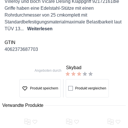
Description
Villeroy und Boch Vicare Desing Klappgriff 92172161die
Griffe haben eine Edelstahl-Stütze mit einen
Rohrdurchmesser von 25 cmkomplett mit
Standardbefestigungsmaterialmaximale Belastbarkeit laut
TÜV 13...
Weiterlesen
GTIN
4062373687703
Skybad
Angeboten durch
Produkt speichern
Produkt vergleichen
Verwandte Produkte