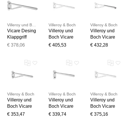
Villeroy und Boch
Villeroy & Boch
Villeroy & Boch
Vicare Desing
Villeroy und
Villeroy und
Klappgriff
Boch Vicare
Boch Vicare
92172161 85
Desing
Desing
€ 378,06
€ 405,53
€ 432,28
cm, Edelstahl
Klappgriff
Klappgriff
verchromt
92174361 85
92171861 85
cm, Edelstahl
cm, Edelstahl
verchromt, mit
verchromt, mit
Edelstahl-
Auflage und
Stütze
Aushängemec
Vielen Dank für Ihr
hanismus
Feedback
Villeroy & Boch
Villeroy & Boch
Villeroy & Boch
Ihr Feedback wird nun vor
Villeroy und
Villeroy und
Villeroy und
der Veröffentlichung von
Boch Vicare
Boch Vicare
Boch Vicare
unserem Team geprüft.
Desing
Desing
Desing
€ 353,47
€ 339,74
€ 375,16
Klappgriff
Klappgriff
Klappgriff
92172061 75
92171961 65
92174261 75