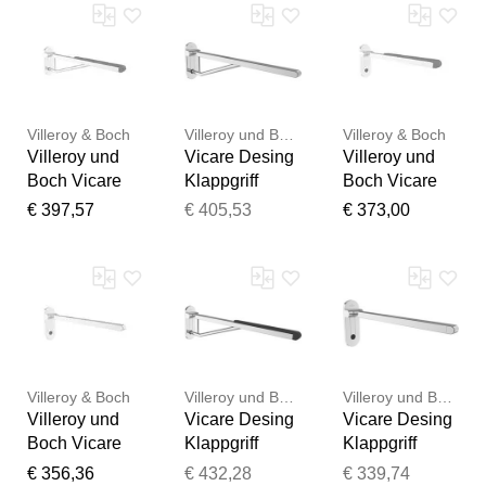
cm, Edelstahl
cm, Edelstahl
cm, Edelstahl
verchromt
verchromt
verchromt, mit
Edelstahl-
Stütze
Villeroy & Boch
Villeroy und Boch
Villeroy & Boch
Villeroy und
Vicare Desing
Villeroy und
Boch Vicare
Klappgriff
Boch Vicare
Desing
92174361 85
Desing
€ 397,57
€ 405,53
€ 373,00
Klappgriff
cm, Edelstahl
Klappgriff
92171761 75
verchromt, mit
92171661 65
cm, Edelstahl
Edelstahl-
cm, Edelstahl
verchromt, mit
Stütze
verchromt,
Auflage und
weiche
Aushängemec
Auflage und
hanismus
Aushängemec
hanismus
Villeroy & Boch
Villeroy und Boch
Villeroy und Boch
Villeroy und
Vicare Desing
Vicare Desing
Boch Vicare
Klappgriff
Klappgriff
Desing
92171861 85
92171961 65
€ 356,36
€ 432,28
€ 339,74