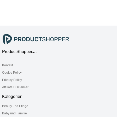
Klappgriff
cm, Edelstahl
cm, Edelstahl
92174161 65
verchromt, mit
verchromt
cm mit Easy-
Auflage und
Click-
Aushängemec
Aushängemec
hanismus
hanismus,
Edelstahl
verchromt
ProductShopper.at
Kontakt
Cookie Policy
Privacy Policy
Affiliate Disclaimer
Kategorien
Beauty und Pflege
Baby und Familie