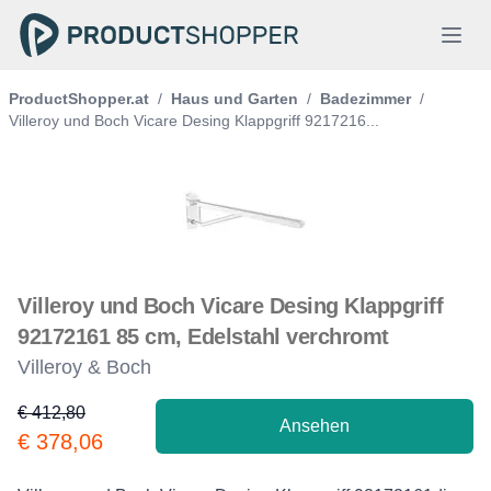
ProductShopper.at
/
Haus und Garten
/
Badezimmer
/
Villeroy und Boch Vicare Desing Klappgriff 9217216...
Villeroy und Boch Vicare Desing Klappgriff
92172161 85 cm, Edelstahl verchromt
Villeroy & Boch
€ 412,80
Ansehen
Product information
€ 378,06