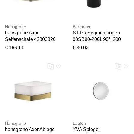
Hansgrohe
Bertrams
hansgrohe Axor
ST-Pu Segmentbogen
Seifenschale 42803820
08SB90-200L 90°, 200
Keramikeinsatz, brushed
mm, geschweißt,
€ 166,14
€ 30,02
nickel
pulverbeschichtet,
schwarz
Hansgrohe
Laufen
hansgrohe Axor Ablage
YVA Spiegel