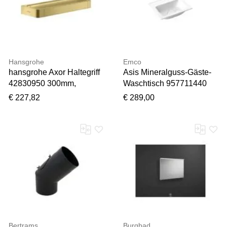
Hansgrohe
Emco
hansgrohe Axor Haltegriff
Asis Mineralguss-Gäste-
42830950 300mm,
Waschtisch 957711440
brushed brass
weiß, Ø 400 mm, ohne
€ 227,82
€ 289,00
Überlauf, ohne Hahnloch
Bertrams
Burgbad