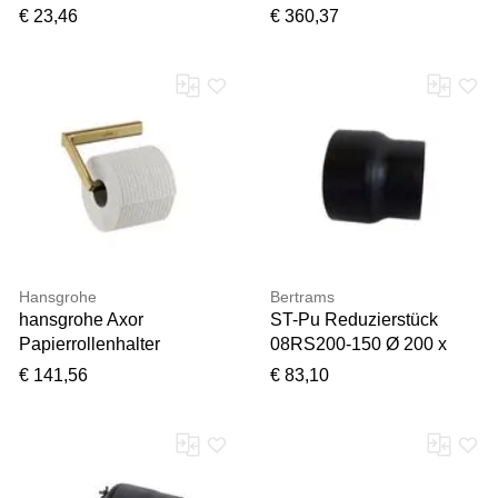
doppelt, 0,8 mm,
Badetuch, polished gold
€ 23,46
€ 360,37
pulverbeschichtet,
optic
schwarz
Hansgrohe
Bertrams
hansgrohe Axor
ST-Pu Reduzierstück
Papierrollenhalter
08RS200-150 Ø 200 x
42846250 ohne Deckel,
150 mm,
€ 141,56
€ 83,10
Wandmontage, brushed
pulverbeschichtet,
gold optic
schwarz