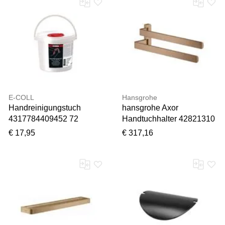
E-COLL
Hansgrohe
Handreinigungstuch
hansgrohe Axor
4317784409452 72
Handtuchhalter 42821310
Tücher 30x30cm
409mm, 2-armig,
€ 17,95
€ 317,16
schwenkbar, brushed red
gold