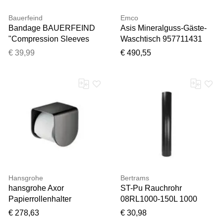
Bauerfeind
Emco
Bandage BAUERFEIND
Asis Mineralguss-Gäste-
"Compression Sleeves
Waschtisch 957711431
Lower Leg", Gr. L Umfang:
weiß, Ø 1000 mm, ohne
€ 39,99
€ 490,55
38cm - 47cm, blau,
Überlauf, mit 1 Hahnloch
Obermaterial: 57%
Baumwolle, 41%
Polyester, 2% Elasthan,
Bandagen Bandage,
beidseitig tragbar,
atmungsaktives Material
Hansgrohe
Bertrams
hansgrohe Axor
ST-Pu Rauchrohr
Papierrollenhalter
08RL1000-150L 1000
42436340 mit Ablage,
mm, Ø 150 mm,
€ 278,63
€ 30,98
brushed black chrome
pulverbeschichtet,