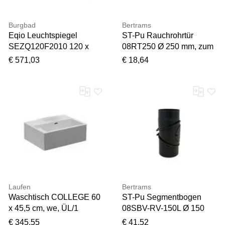
Burgbad
Bertrams
Eqio Leuchtspiegel
ST-Pu Rauchrohrtür
SEZQ120F2010 120 x
08RT250 Ø 250 mm, zum
76,9 x 15 cm, Grau
nachträglichen Einbau in
€ 571,03
€ 18,64
Hochglanz, horizontale
Rohre
LED-Aufsatzleuchte,
Ablage
Laufen
Bertrams
Waschtisch COLLEGE 60
ST-Pu Segmentbogen
x 45,5 cm, we, ÜL/1
08SBV-RV-150L Ø 150
Hahnloch mittig
mm, 3-tlg, frei verstellbar
€ 345,55
€ 41,52