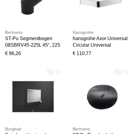
Bertrams
Hansgrohe
ST-Pu Segmentbogen
hansgrohe Axor Universal
08SBRV45-225L 45°, 225
Circular Universal
mm, geschweißt,
Seifenschale 42803000
€ 96,26
€ 110,77
pulverbeschichtet,
chrom
schwarz,
Reinigungsöffnung
Burgbad
Bertrams