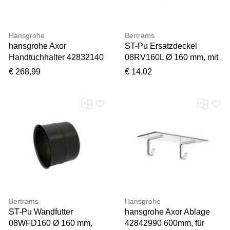
Hansgrohe
Bertrams
hansgrohe Axor
ST-Pu Ersatzdeckel
Handtuchhalter 42832140
08RV160L Ø 160 mm, mit
600 mm, brushed bronze
Reinigungsverschluss
€ 268,99
€ 14,02
drehbar/geschweißt
Bertrams
Hansgrohe
ST-Pu Wandfutter
hansgrohe Axor Ablage
08WFD160 Ø 160 mm,
42842990 600mm, für