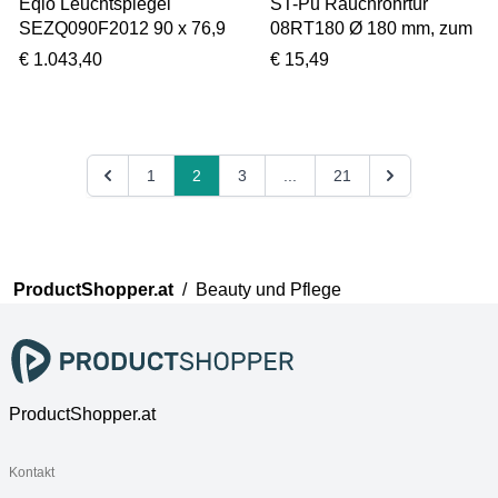
Eqio Leuchtspiegel
ST-Pu Rauchrohrtür
SEZQ090F2012 90 x 76,9
08RT180 Ø 180 mm, zum
x 15 cm, Marone Dekor
nachträglichen Einbau in
€ 1.043,40
€ 15,49
Trüffel, horizontale LED-
Rohre
Aufsatzleuchte, Ablage
1
2
3
...
21
ProductShopper.at
/
Beauty und Pflege
ProductShopper.at
Kontakt