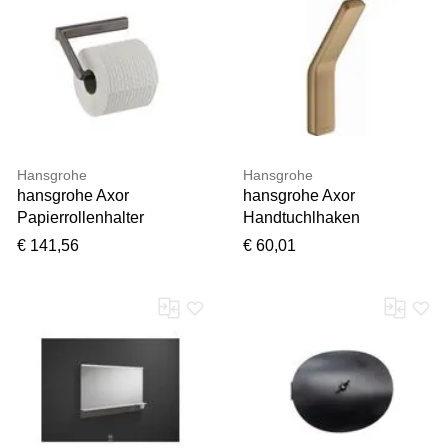
Hansgrohe
Hansgrohe
hansgrohe Axor
hansgrohe Axor
Papierrollenhalter
Handtuchlhaken
42846340 ohne Deckel,
42801140 brushed bronze
€ 141,56
€ 60,01
Wandmontage, brushed
black chrome