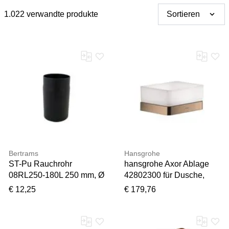
1.022 verwandte produkte
Sortieren
Bertrams
Hansgrohe
ST-Pu Rauchrohr
hansgrohe Axor Ablage
08RL250-180L 250 mm, Ø
42802300 für Dusche,
180 mm,
polished red gold
€ 12,25
€ 179,76
pulverbeschichtet,
schwarz