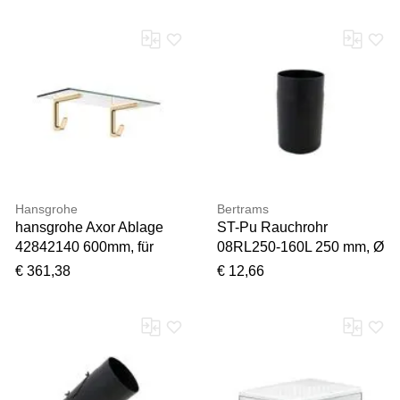
schwarz
Hansgrohe
Bertrams
hansgrohe Axor Ablage
ST-Pu Rauchrohr
42842140 600mm, für
08RL250-160L 250 mm, Ø
Badetuch, brushed bronze
160 mm,
€ 361,38
€ 12,66
pulverbeschichtet,
schwarz