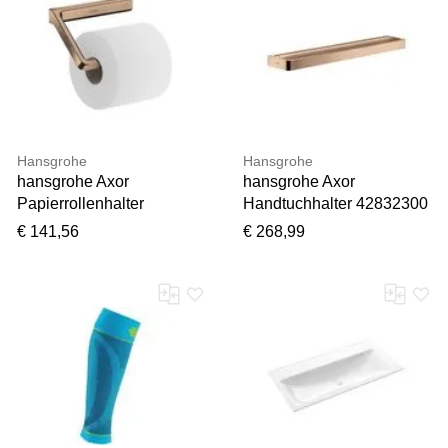
Hansgrohe
Hansgrohe
hansgrohe Axor
hansgrohe Axor
Papierrollenhalter
Handtuchhalter 42832300
42846300 ohne Deckel,
600 mm, polished red gold
€ 141,56
€ 268,99
Wandmontage, polished
red gold