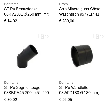
Bertrams
Emco
ST-Pu Ersatzdeckel
Asis Mineralguss-Gäste-
08RV250L Ø 250 mm, mit
Waschtisch 957711441
Reinigungsverschluss
weiß, Ø 400 mm, ohne
€ 14,02
€ 289,00
drehbar/geschweißt
Überlauf, mit 1 Hahnloch
Bertrams
Bertrams
ST-Pu Segmentbogen
ST-Pu Wandfutter
08SBRV45-200L 45°, 200
08WFD180 Ø 180 mm,
mm, geschweißt,
doppelt, 0,8 mm,
€ 30,02
€ 26,05
pulverbeschichtet,
pulverbeschichtet,
schwarz,
schwarz