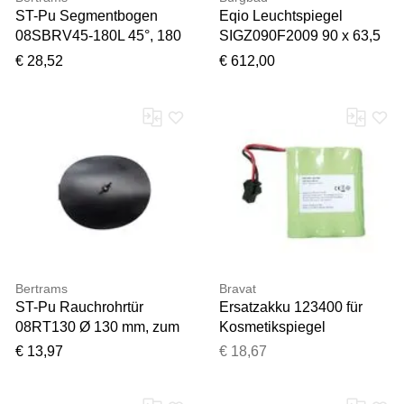
ST-Pu Segmentbogen
Eqio Leuchtspiegel
08SBRV45-180L 45°, 180
SIGZ090F2009 90 x 63,5
mm, geschweißt,
x 6 cm, Weiß Hochglanz,
€ 28,52
€ 612,00
pulverbeschichtet,
horizontale LED-
schwarz,
Aufsatzleuchte
Reinigungsöffnung
Bertrams
Bravat
ST-Pu Rauchrohrtür
Ersatzakku 123400 für
08RT130 Ø 130 mm, zum
Kosmetikspiegel
nachträglichen Einbau in
€ 13,97
€ 18,67
Rohre