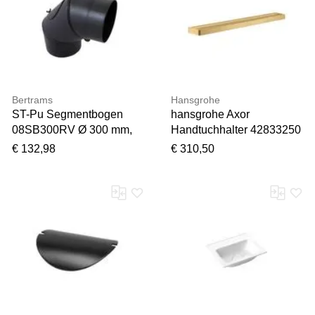
Vielen Dank für Ihr
Bertrams
Hansgrohe
Feedback
ST-Pu Segmentbogen
hansgrohe Axor
Ihr Feedback wird nun vor
08SB300RV Ø 300 mm,
Handtuchhalter 42833250
der Veröffentlichung von
3-tlg., drehbar,
800 mm, brushed gold
€ 132,98
€ 310,50
unserem Team geprüft.
pulverbeschichtet,
optic
schwarz