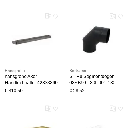
0-90°, pulverbeschichtet,
schwarz
Hansgrohe
Bertrams
hansgrohe Axor
ST-Pu Segmentbogen
Handtuchhalter 42833340
08SB90-180L 90°, 180
800 mm, brushed black
mm, geschweißt,
€ 310,50
€ 28,52
chrome
pulverbeschichtet,
schwarz