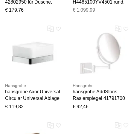
42802950 für Dusche,
H4485100YV4501 rund,
brushed brass
750x40x750 mm, LED-
€ 179,76
€ 1.099,99
Beleuchtung,
Touchschalter,
Ein/Aus/Dimmer, schwarz
matt
Hansgrohe
Hansgrohe
hansgrohe Axor Universal
hansgrohe AddStoris
Circular Universal Ablage
Rasierspiegel 41791700
42802000 für Dusche,
Vergrößerung 1-fach, 3-
€ 119,82
€ 92,46
chrom
fach, Wandmontage, weiß
matt