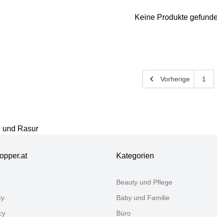
Keine Produkte gefund
Vielen Dank für Ihr Feedback
Ihr Feedback wird nun vor der Veröffentlichung von unserem 
Vorherige
1
e und Rasur
opper.at
Kategorien
Beauty und Pflege
cy
Baby und Familie
cy
Büro